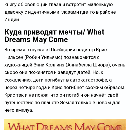
книгу об эволюции глаза и встретит маленькую
девочку с идентичными глазами где-то в районе
Индии.
Куда приводят мечты/ What
Dreams May Come
Во время отпуска в Швейцарии педиатр Крис
Нильсен (Робин Уильямс) познакомится с
художницей Энни Коллинз (Аннабелла Шиора), очень
скоро они поженятся и заведут детей. Но, к
сожалению, дети погибнут в автокатастрофе, а
через четыре года и Крис погибнет схожим образом.
Крис так и не понял, что он погиб и он начнёт своё
путешествие по планете Земля только в новом для
него амплуа.