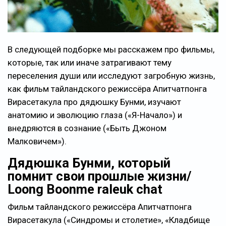
В следующей подборке мы расскажем про фильмы,
которые, так или иначе затрагивают тему
переселения души или исследуют загробную жизнь,
как фильм тайландского режиссёра Апитчатпонга
Вирасетакула про дядюшку Бунми, изучают
анатомию и эволюцию глаза («Я-Начало») и
внедряются в сознание («Быть Джоном
Малковичем»).
Дядюшка Бунми, который
помнит свои прошлые жизни/
Loong Boonme raleuk chat
Фильм тайландского режиссёра Апитчатпонга
Вирасетакула («Синдромы и столетие», «Кладбище