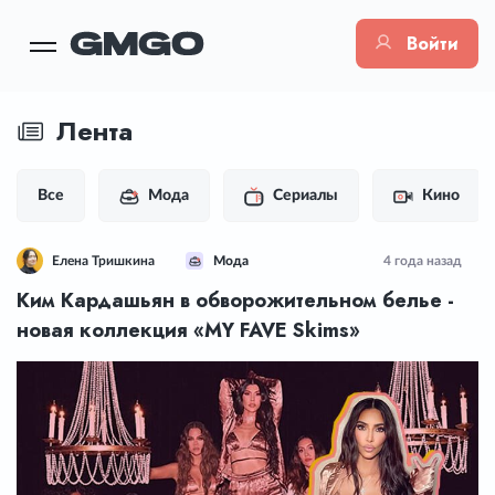
Войти
Лента
Все
Мода
Сериалы
Кино
Елена Тришкина
Мода
4 года назад
Ким Кардашьян в обворожительном белье -
новая коллекция «MY FAVE Skims»