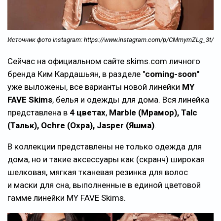
Источник фото instagram: https://www.instagram.com/p/CMmymZLg_3t/
Сейчас на официальном сайте skims.com личного
бренда Ким Кардашьян, в разделе "
coming-soon
"
уже выложены, все варианты новой линейки
MY
FAVE Skims
, белья и одежды для дома. Вся линейка
представлена в
4 цветах
,
Marble (Мрамор), Talc
(Тальк), Ochre (Охра), Jasper (Яшма)
.
В коллекции представлены не только одежда для
дома, но и такие аксессуары как (скранч) широкая
шелковая, мягкая тканевая резинка для волос
и маски для сна, выполненные в единой цветовой
гамме линейки MY FAVE Skims.