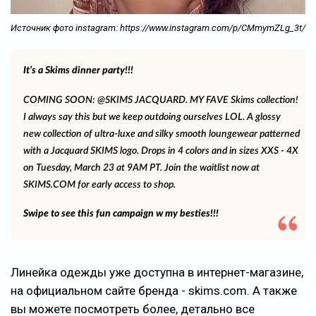
Источник фото instagram: https://www.instagram.com/p/CMmymZLg_3t/
It’s a Skims dinner party!!!
COMING SOON: @SKIMS JACQUARD. MY FAVE Skims collection!
I always say this but we keep outdoing ourselves LOL. A glossy
new collection of ultra-luxe and silky smooth loungewear patterned
with a Jacquard SKIMS logo. Drops in 4 colors and in sizes XXS - 4X
on Tuesday, March 23 at 9AM PT. Join the waitlist now at
SKIMS.COM for early access to shop.
Swipe to see this fun campaign w my besties!!!
Линейка одежды уже доступна в интернет-магазине,
на официальном сайте бренда - skims.com. А также
вы можете посмотреть более, детально все