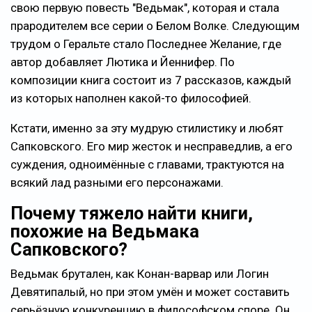
свою первую повесть "Ведьмак", которая и стала
прародителем все серии о Белом Волке. Следующим
трудом о Геральте стало Последнее Желание, где
автор добавляет Лютика и Йеннифер. По
композиции книга состоит из 7 рассказов, каждый
из которых наполнен какой-то философией.
Кстати, именно за эту мудрую стилистику и любят
Сапковского. Его мир жесток и несправедлив, а его
суждения, одноимённые с главами, трактуются на
всякий лад разными его персонажами.
Почему тяжело найти книги,
похожие на Ведьмака
Сапковского?
Ведьмак брутален, как Конан-варвар или Логин
Девятипалый, но при этом умён и может составить
серьёзную конкуренцию в философском споре. Он