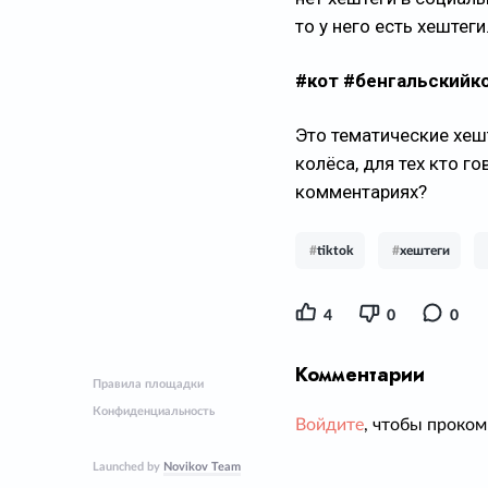
то у него есть хештеги
#кот #бенгальскийк
Это тематические хеш
колёса, для тех кто г
комментариях?
#
tiktok
#
хештеги
4
0
0
Комментарии
Правила площадки
Конфиденциальность
Войдите
, чтобы проком
Launched by
Novikov Team