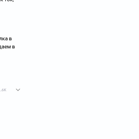
лка в
даем в
1.6K