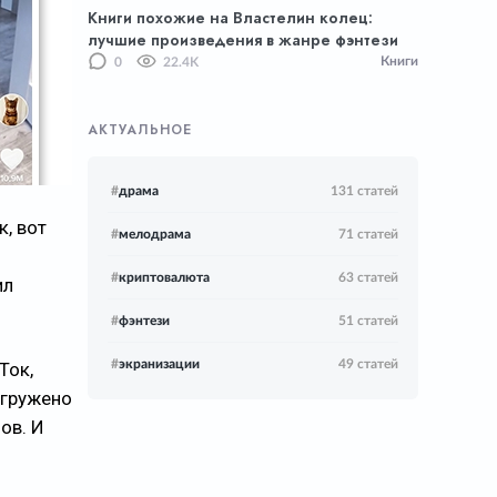
Книги похожие на Властелин колец:
лучшие произведения в жанре фэнтези
Книги
0
22.4K
АКТУАЛЬНОЕ
#
драма
131 статей
к, вот
#
мелодрама
71 статей
#
криптовалюта
63 статей
ил
#
фэнтези
51 статей
#
экранизации
49 статей
Ток,
агружено
ов. И