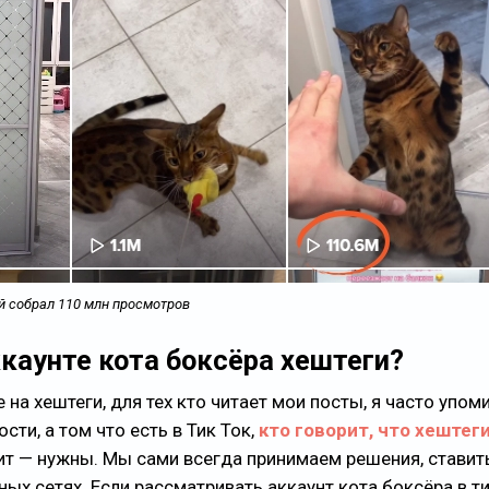
ый собрал 110 млн просмотров
ккаунте кота боксёра хештеги?
 на хештеги, для тех кто читает мои посты, я часто упо
ости, а том что есть в Тик Ток,
кто говорит, что хештеги
рит — нужны. Мы сами всегда принимаем решения, ставит
ных сетях. Если рассматривать аккаунт кота боксёра в ти