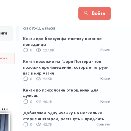
Войти
ОБСУЖДАЕМОЕ
иги
Цитаты
Тик Ток
Приложения
Книги про боевую фантастику в жанре
попаданцы
Книги
0
127.0K
аться
Книги похожие на Гарри Поттера - топ
похожих произведений, которые погрузят
вас в мир магии
Книги
0
92.5K
Книги по психологии отношений для
мужчин
Книги
0
46.1K
Добавляем одну музыку на несколько
сторис инстаграм, растянуть и продлить
Соцсети
0
42.7K