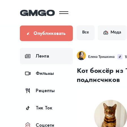
Опубликовать
Все
Мода
Лента
Елена Тришкина
Т
Кот боксёр из 
Фильмы
подписчиков
Рецепты
Тик Ток
Соцсети