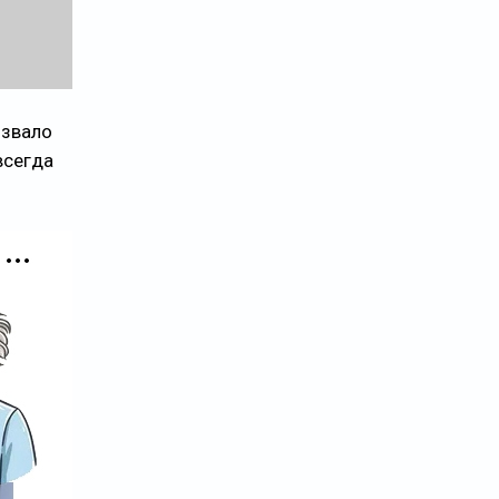
ызвало
всегда