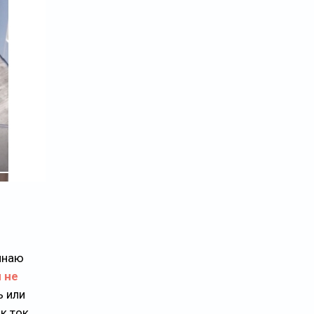
минаю
 не
ь или
к ток,