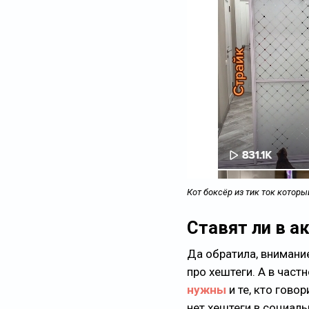
Кот боксёр из тик ток котор
Ставят ли в а
Да обратила, внимание
про хештеги. А в частн
нужны
и те, кто гово
нет хештеги в социаль