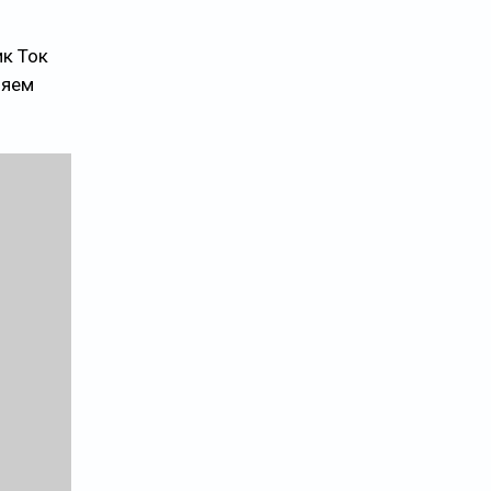
к Ток
ляем