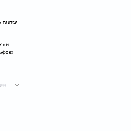
пытается
я» и
ьфов».
844