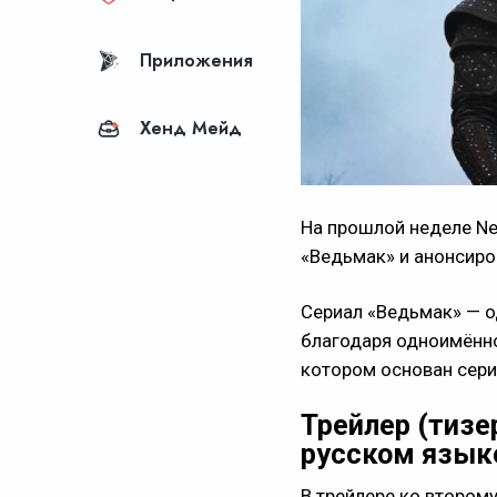
Приложения
Хенд Мейд
На прошлой неделе Ne
«Ведьмак» и анонсиро
Сериал «Ведьмак» — о
благодаря одноимённо
котором основан сери
Трейлер (тизе
русском язык
В трейлере ко втором