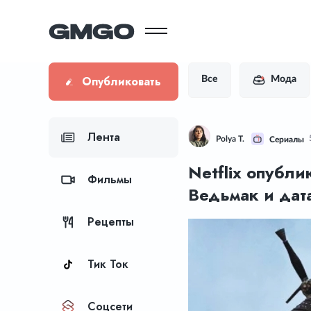
Опубликовать
Все
Мода
Лента
Polya T.
Сериалы
Netflix опубли
Фильмы
Ведьмак и дат
Рецепты
Тик Ток
Соцсети