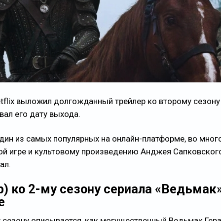
tflix выложил долгожданный трейлер ко второму сезону
вал его дату выхода.
дин из самых популярных на онлайн-платформе, во мног
й игре и культовому произведению Анджея Сапковского
ал.
р) ко 2-му сезону сериала «Ведьмак»
е
у сезону описывается, как могущественный Ведьмак Гер