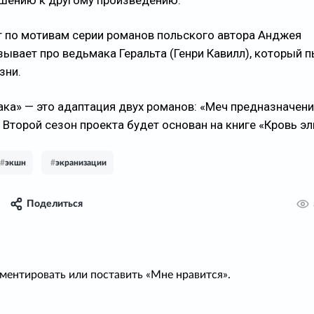
ошению к другому произведению.
ят по мотивам серии романов польского автора Анджея
зывает про ведьмака Геральта (Генри Кавилл), который 
зни.
ка» — это адаптация двух романов: «Меч предназначени
 Второй сезон проекта будет основан на книге «Кровь эл
#
экшн
#
экранизации
Поделиться
ментировать или поставить «Мне нравится».