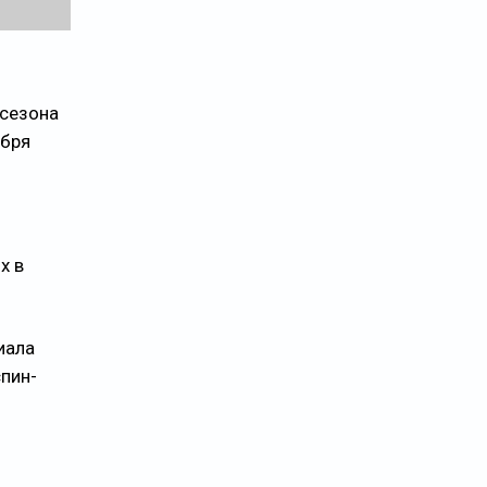
 сезона
абря
x в
иала
пин-