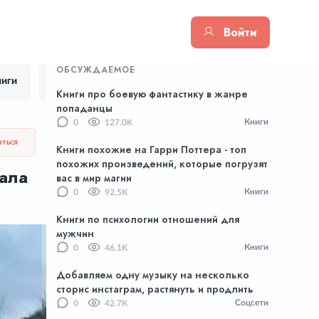
Войти
ОБСУЖДАЕМОЕ
иги
Цитаты
Тик Ток
Приложения
Книги про боевую фантастику в жанре
попаданцы
Книги
0
127.0K
аться
Книги похожие на Гарри Поттера - топ
похожих произведений, которые погрузят
иала
вас в мир магии
Книги
0
92.5K
Книги по психологии отношений для
мужчин
Книги
0
46.1K
Добавляем одну музыку на несколько
сторис инстаграм, растянуть и продлить
Соцсети
0
42.7K