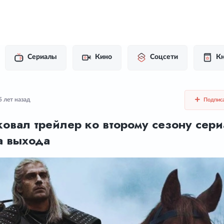
Сериалы
Кино
Соцсети
Кн
5 лет назад
Подпис
ковал трейлер ко второму сезону сер
а выхода