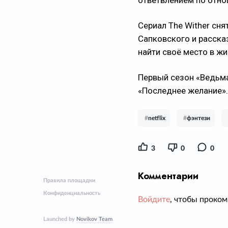
ответвлением по отн
Сериал The Wither сн
Сапковского и расска
найти своё место в жи
Первый сезон «Ведьма
«Последнее желание».
#
netflix
#
фэнтези
3
0
0
Комментарии
Правила площадки
Конфиденциальность
Войдите
, чтобы проком
Launched by
Novikov Team