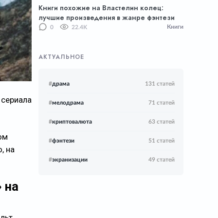
Книги похожие на Властелин колец:
лучшие произведения в жанре фэнтези
Книги
0
22.4K
АКТУАЛЬНОЕ
#
драма
131 статей
 сериала
#
мелодрама
71 статей
#
криптовалюта
63 статей
ом
#
фэнтези
51 статей
, на
#
экранизации
49 статей
 на
альт