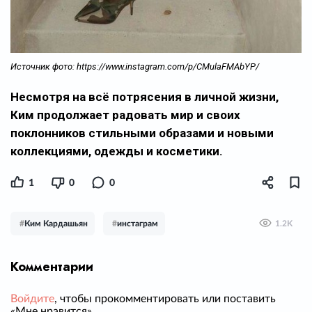
Источник фото: https://www.instagram.com/p/CMulaFMAbYP/
Несмотря на всё потрясения в личной жизни,
Ким продолжает радовать мир и своих
поклонников стильными образами и новыми
коллекциями, одежды и косметики.
1
0
0
#
Ким Кардашьян
#
инстаграм
1.2K
Комментарии
Войдите
, чтобы прокомментировать или поставить
«Мне нравится».