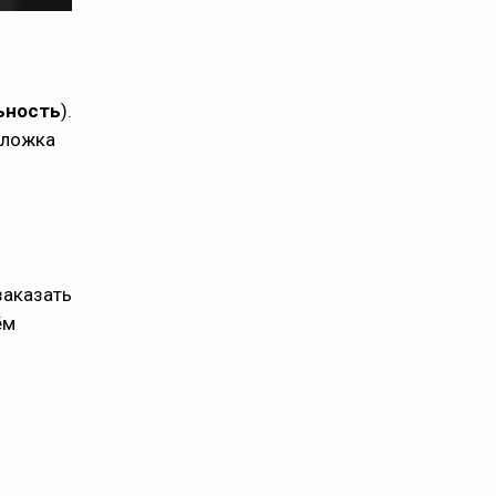
ьность
).
бложка
заказать
ём
: