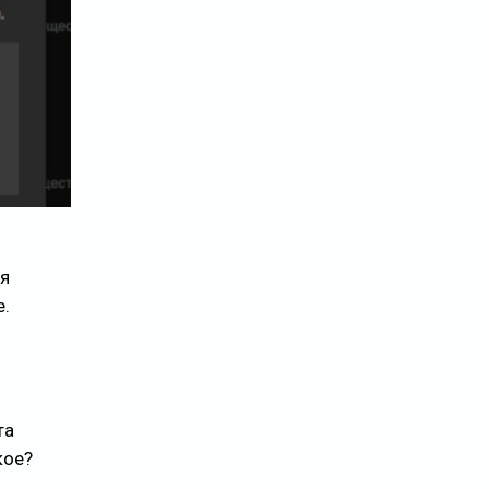
ля
е.
та
кое?