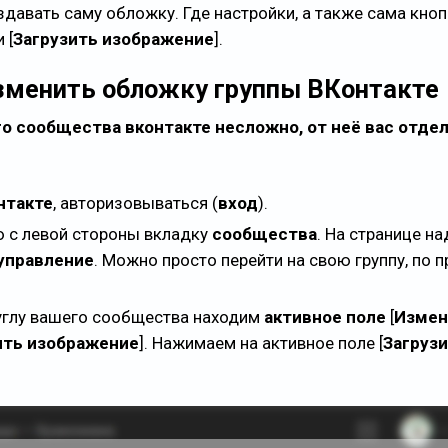
давать саму обложку. Где настройки, а также сама кноп
и [
Загрузить изображение
].
Изменить обложку группы ВКонтакте
о сообщества вконтакте несложно, от неё вас отде
нтакте
, авторизовываться (
вход
).
 с левой стороны вкладку
сообщества
. На странице на
управление
. Можно просто перейти на свою группу, по 
 углу вашего сообщества находим
активное поле
[
Измен
ить изображение
]. Нажимаем на активное поле [
Загруз