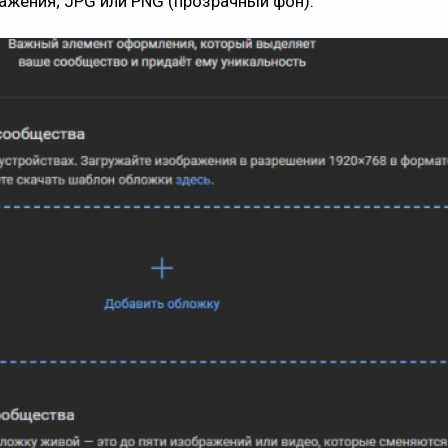
жения; JPG или PNG (прозрачный фон).