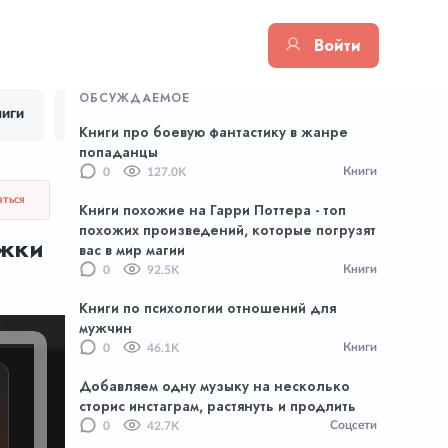
Войти
ОБСУЖДАЕМОЕ
иги
Цитаты
Тик Ток
Приложения
Книги про боевую фантастику в жанре
попаданцы
Книги
0
127.0K
аться
Книги похожие на Гарри Поттера - топ
похожих произведений, которые погрузят
ожки
вас в мир магии
Книги
0
92.5K
Книги по психологии отношений для
мужчин
Книги
0
46.1K
Добавляем одну музыку на несколько
сторис инстаграм, растянуть и продлить
Соцсети
0
42.7K