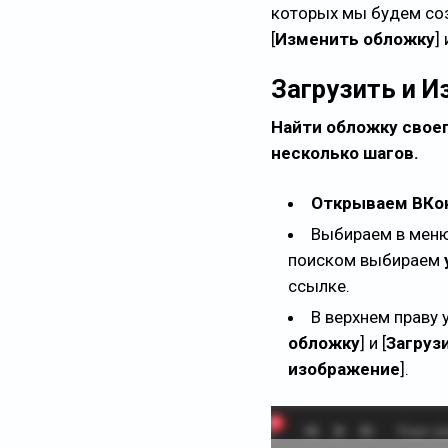
которых мы будем соз
[
Изменить обложку
] 
Загрузить и 
Найти обложку своег
несколько шагов.
Открываем ВКо
Выбираем в меню
поиском выбираем
ссылке.
В верхнем праву
обложку
] и [
Загруз
изображение
].