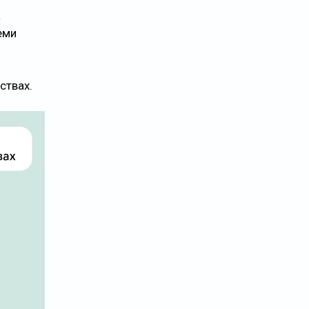
а
еми
ствах.