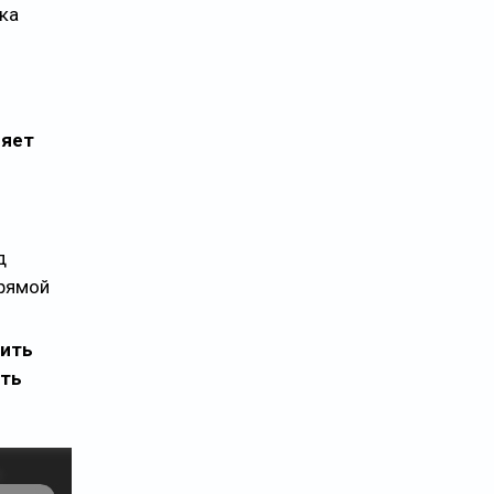
ка
ляет
д
прямой
ить
ить