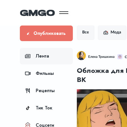
Опубликовать
Все
Мода
Лента
Елена Тришкина
С
Обложка для В
Фильмы
ВК
Рецепты
Тик Ток
Соцсети