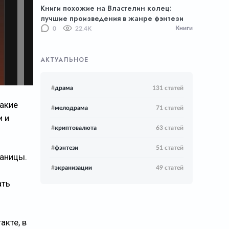
Книги похожие на Властелин колец:
лучшие произведения в жанре фэнтези
Книги
0
22.4K
АКТУАЛЬНОЕ
#
драма
131 статей
какие
#
мелодрама
71 статей
 и
#
криптовалюта
63 статей
#
фэнтези
51 статей
раницы.
#
экранизации
49 статей
ать
акте, в