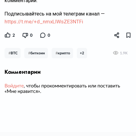
комментарии.
Подписывайтесь на мой телеграм канал —
https://t.me/+d_nmxLlWsZE3NTFi
2
0
0
#
BTC
#
биткоин
#
крипто
+2
1.9K
Комментарии
Войдите
, чтобы прокомментировать или поставить
«Мне нравится».