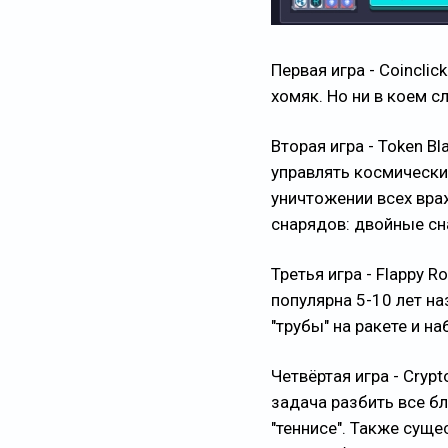
Первая игра - Coincli
хомяк. Но ни в коем с
Вторая игра - Token B
управлять космически
уничтожении всех вра
снарядов: двойные сн
Третья игра - Flappy R
популярна 5-10 лет на
"трубы" на ракете и н
Четвёртая игра - Cryp
задача разбить все бл
"теннисе". Также суще