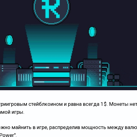
триигровым стейблкоином и равна всегда 1$. Монеты нет
амой игры.
жно майнить в игре, распределив мощность между валю
 Power".