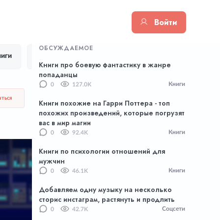
Войти
ОБСУЖДАЕМОЕ
иги
Цитаты
Тик Ток
Приложения
Книги про боевую фантастику в жанре
попаданцы
Книги
0
127.0K
аться
Книги похожие на Гарри Поттера - топ
похожих произведений, которые погрузят
вас в мир магии
Книги
0
92.4K
Книги по психологии отношений для
мужчин
Книги
0
46.1K
Добавляем одну музыку на несколько
сторис инстаграм, растянуть и продлить
Соцсети
0
42.7K