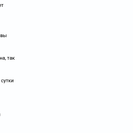
ет
 вы
а, так
 сутки
ы