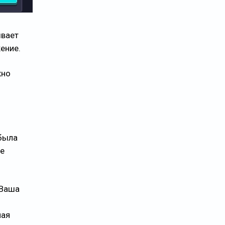
ывает
ение.
жно
 была
се
 Ваша
ная