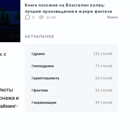
Книги похожие на Властелин колец:
лучшие произведения в жанре фэнтези
Книги
0
22.4K
АКТУАЛЬНОЕ
к с
#
драма
131 статей
#
мелодрама
71 статей
#
криптовалюта
63 статей
алюты
#
фэнтези
51 статей
сонажа и
#
экранизации
49 статей
айнинг-