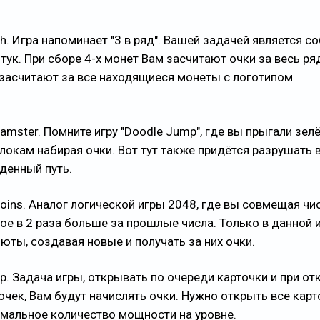
ch. Игра напоминает "3 в ряд". Вашей задачей является с
штук. При сборе 4-х монет Вам засчитают очки за весь ряд
 засчитают за все находящиеся монеты с логотипом
Hamster. Помните игру "Doodle Jump", где вы прыгали зе
локам набирая очки. Вот тут также придётся разрушать в
денный путь.
oins. Аналог логической игры 2048, где вы совмещая чи
ое в 2 раза больше за прошлые числа. Только в данной и
юты, создавая новые и получать за них очки.
lip. Задача игры, открывать по очереди карточки и при о
чек, Вам будут начислять очки. Нужно открыть все карт
мальное количество мощности на уровне.