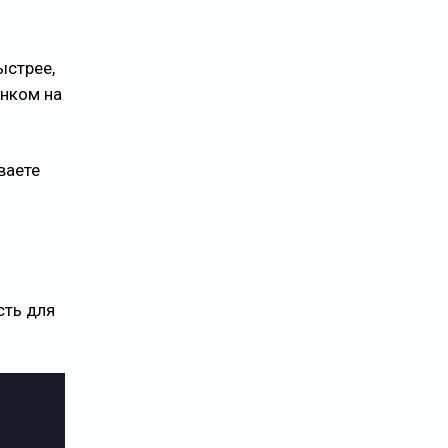
ыстрее,
унком на
ваете
сть для