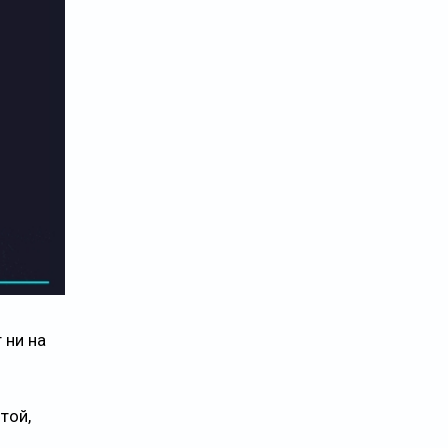
 ни на
той,