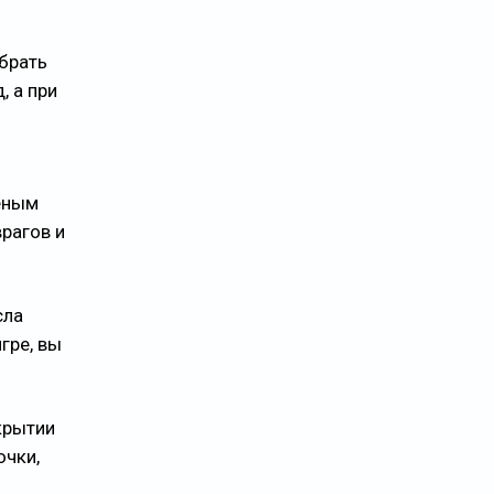
обрать
, а при
лёным
рагов и
сла
гре, вы
ткрытии
очки,