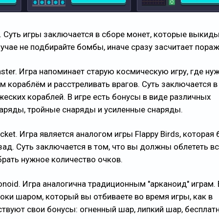
ck. Суть игры заключается в сборе монет, которые выкид
лучае не подбирайте бомбы, иначе сразу засчитает пораж
laster. Игра напоминает старую космическую игру, где ну
м кораблём и расстреливать врагов. Суть заключается в
жеских кораблей. В игре есть бонусы в виде различных
аряды, тройные снаряды и усиленные снаряды.
ocket. Игра является аналогом игры Flappy Birds, которая
зад. Суть заключается в том, что вы должны облететь в
абрать нужное количество очков.
tonoid. Игра аналогична традиционным "арканоид" играм.
оки шаром, который вы отбиваете во время игры, как в
ствуют свои бонусы: огненный шар, липкий шар, бесплат