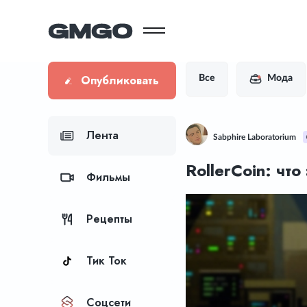
Опубликовать
Все
Мода
Лента
Sabphire Laboratorium
RollerCoin: чт
Фильмы
Рецепты
Тик Ток
Соцсети