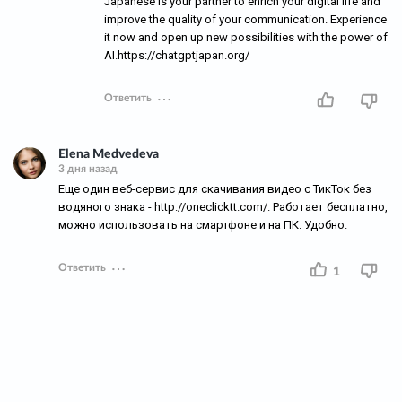
Japanese is your partner to enrich your digital life and
improve the quality of your communication. Experience
it now and open up new possibilities with the power of
AI.https://chatgptjapan.org/
Ответить
Elena Medvedeva
3 дня назад
Еще один веб-сервис для скачивания видео с ТикТок без
водяного знака - http://oneclicktt.com/. Работает бесплатно,
можно использовать на смартфоне и на ПК. Удобно.
Ответить
1