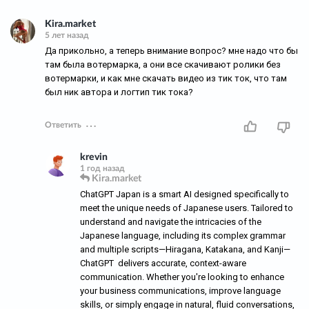
Kira.market
5 лет назад
Да прикольно, а теперь внимание вопрос? мне надо что бы
там была вотермарка, а они все скачивают ролики без
вотермарки, и как мне скачать видео из тик ток, что там
был ник автора и логтип тик тока?
Ответить
krevin
1 год назад
Kira.market
ChatGPT Japan is a smart AI designed specifically to
meet the unique needs of Japanese users. Tailored to
understand and navigate the intricacies of the
Japanese language, including its complex grammar
and multiple scripts—Hiragana, Katakana, and Kanji—
ChatGPT delivers accurate, context-aware
communication. Whether you're looking to enhance
your business communications, improve language
skills, or simply engage in natural, fluid conversations,