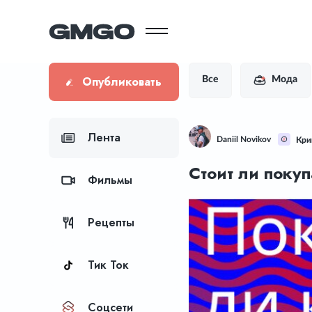
Опубликовать
Все
Мода
Лента
Daniil Novikov
Кри
Стоит ли поку
Фильмы
Рецепты
Тик Ток
Соцсети