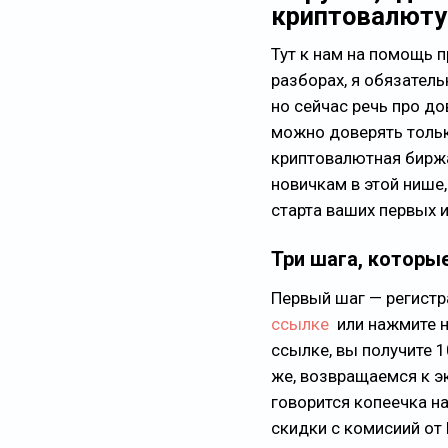
криптовалюту
Тут к нам на помощь п
разборах, я обязател
но сейчас речь про до
можно доверять тольк
криптовалютная биржа
новичкам в этой нише
старта ваших первых 
Три шага, которы
Первый шаг — регистр
ссылке
или нажмите н
ссылке, вы получите 
же, возвращаемся к эк
говорится копеечка на
скидки с комисиий от 