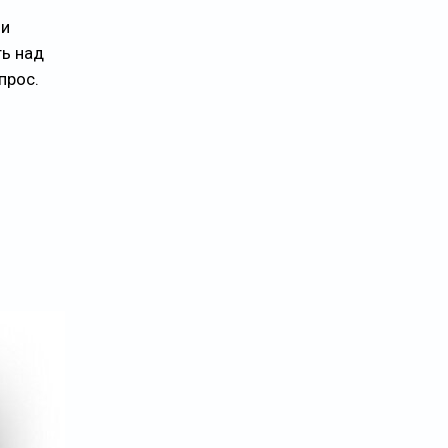
ли
ть над
прос.