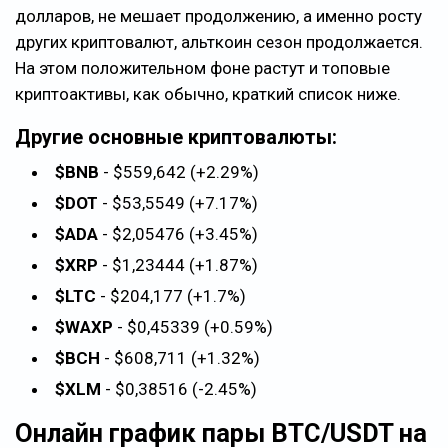
долларов, не мешает продолжению, а именно росту
других криптовалют, альткоин сезон продолжается.
На этом положительном фоне растут и топовые
криптоактивы, как обычно, краткий список ниже.
Другие основные криптовалюты:
$BNB
- $559,642 (+2.29%)
$DOT
- $53,5549 (+7.17%)
$ADA
- $2,05476 (+3.45%)
$XRP
- $1,23444 (+1.87%)
$LTC
- $204,177 (+1.7%)
$WAXP
- $0,45339 (+0.59%)
$BCH
- $608,711 (+1.32%)
$XLM
- $0,38516 (-2.45%)
Онлайн график пары BTC/USDT на