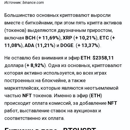
Источник: binance.com
Большинство основных криптовалют выросли
вместе с биткойнами, при этом пять крипта активов
(токенов) выделяются двузначным приростом,
включая
BCH
(
+ 11,69%
),
XRP
(
+ 10,21%
),
ETC
(
+
11,08%
),
ADA
(
11,21%
) и
DOGE
. (
+ 13,37%
).
Не оставлю без внимания и эфир
ETH
:
$2358,11
доллара (
+ 8,92%
). Одна из основных, криптовалют
которая активно используется, во всех играх
построенных на блокчейне, а также
маркетплейсах, которые являются неотъемлемой
частью
NFT
токенов. Именно в эфир (
ETH
)
происходит оплата комиссий, за добавление
NFT
работ, выставление ставок на аукционах и
соответственно их оплата.