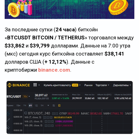
За последние сутки (
24 часа
) биткойн
«
BTCUSDT BITCOIN / TETHERUS
» торговался между
$33,862
и
$39,799
долларами. Данные на 7:00 утра
(мкс) сегодня курс биткойна составляет
$38,141
долларов США (
+ 12,12%
). Данные с
криптобиржи
binance.com
.