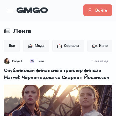
Войти
Лента
Все
Мода
Сериалы
Кино
Polya T.
Кино
5 лет назад
Опубликован финальный трейлер фильма
Marvel: Чёрная вдова со Скарлетт Йоханссон