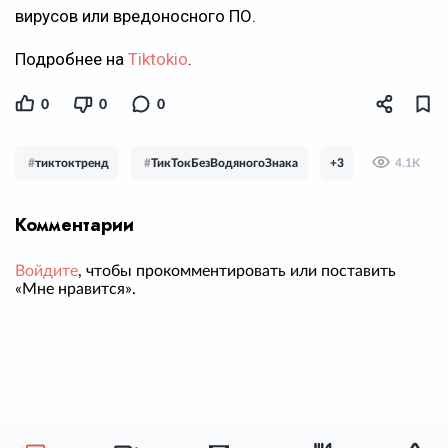
вирусов или вредоносного ПО.
Подробнее на
Tiktokio
.
0
0
0
#
тиктоктренд
#
ТикТокБезВодяногоЗнака
+3
4.1K
Комментарии
Войдите
, чтобы прокомментировать или поставить
«Мне нравится».