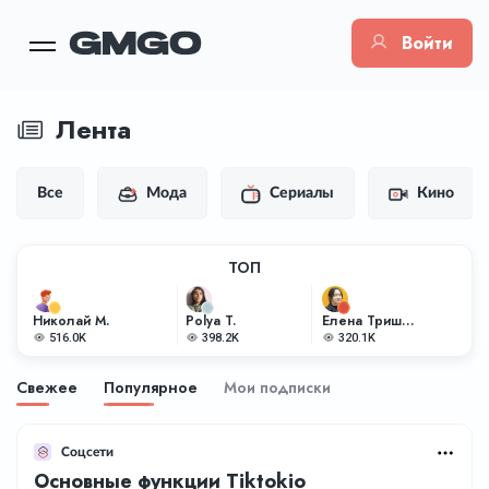
Войти
Лента
Все
Мода
Сериалы
Кино
ТОП
Николай М.
Polya T.
Елена Тришкина
516.0K
398.2K
320.1K
Свежее
Популярное
Мои подписки
Соцсети
Основные функции Tiktokio