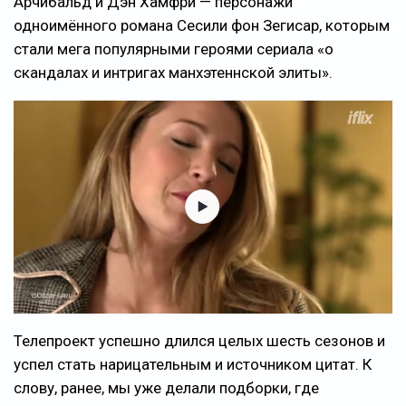
Арчибальд и Дэн Хамфри — персонажи
одноимённого романа Сесили фон Зегисар, которым
стали мега популярными героями сериала «о
скандалах и интригах манхэтеннской элиты».
Телепроект успешно длился целых шесть сезонов и
успел стать нарицательным и источником цитат. К
слову, ранее, мы уже делали подборки, где