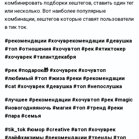
комбинировать подборки хештегов, ставить один тег
или несколько. Вот наиболее популярные
комбинации, хештегов которые ставят пользователи
в тик ток.
#рекомендации #хочуврекомендации #девушка
#топ #отношения #хочувтоп #рек #ятиктокер
#хочуврек #талантдекабря
#рек #подарок🎁 #хочуврек #хочувтоп
#любимый #топ #жиза #реки #рекомендации
#cat #хочуврек #девушка #топ #непослушка
#лучшее #рекомендации #хочувтоп #рек #magic
#новогодняяночь #магия #топ #тренд #реки
#пара #семья
#tik_tok #юмор #creative #втоп #хочуврек
#лайфхакзимы #рекомендации #тренды #топ