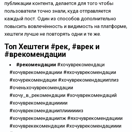
публикации контента, делается для того чтобы
пользователи точно знали, куда отправляется
каждый пост. Один из способов дополнительно
повысить вовлечённость и видимость на платформе,
хештеги лучше не повторять одни и те же.
Топ Хештеги #рек, #врек и
#врекомендации
#рекомендации
#хочуврекомендаци
#хочуврекомендациии #яхочуврекомендации
#хочурекомендации #хочуврекомендацииплиз
#оченьхочуврекомендации
#хочу_в_рекомендации #хочуврекомендаций
#хочуврекомендациииии
#хочуврекомендацииплииииииз
#хочуврекомендациипж #яхочуврекомендациии
#хочуврекекомендации #хочуврекомендацииии