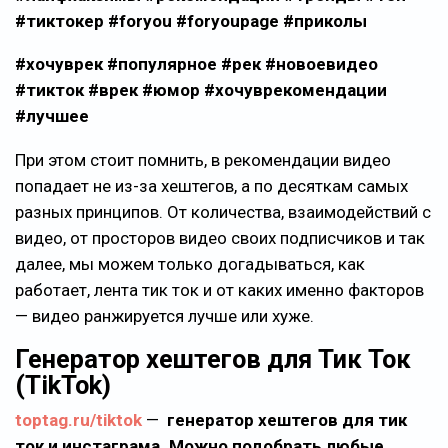
#тиктокер #foryou #foryoupage #приколы
#хочуврек #популярное #рек #новоевидео
#тикток #врек #юмор #хочуврекомендации
#лучшее
При этом стоит помнить, в рекомендации видео
попадает не из-за хештегов, а по десяткам самых
разных принципов. От количества, взаимодействий с
видео, от просторов видео своих подписчиков и так
далее, мы можем только догадываться, как
работает, лента тик ток и от каких именно факторов
— видео ранжируется лучше или хуже.
Генератор хештегов для Тик Ток
(TikTok)
toptag.ru/tiktok
—
генератор хештегов для тик
ток и инстаграма. Можно подобрать любые