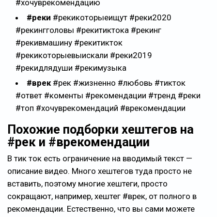
#хочуврекомендацию
#реки
#рекикоторыеищут #реки2020
#рекингголовы #рекитиктока #рекинг
#рекивмашину #рекитикток
#рекикоторыевыискали #реки2019
#рекидлядуши #рекимузыка
#врек
#рек #жизненно #любовь #тикток
#ответ #коменты #рекомендации #тренд #реки
#топ #хочуврекомендаций #врекомендации
Похожие подборки хештегов на
#рек и #врекомендации
В тик ток есть ограничение на вводимый текст —
описание видео. Много хештегов туда просто не
вставить, поэтому многие хештеги, просто
сокращают, например, хештег #врек, от полного в
рекомендации. Естественно, что вы сами можете