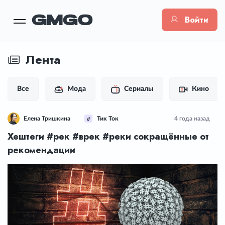
Войти
Лента
Все
Мода
Сериалы
Кино
Елена Тришкина
Тик Ток
4 года назад
Хештеги #рек #врек #реки сокращённые от
рекомендации