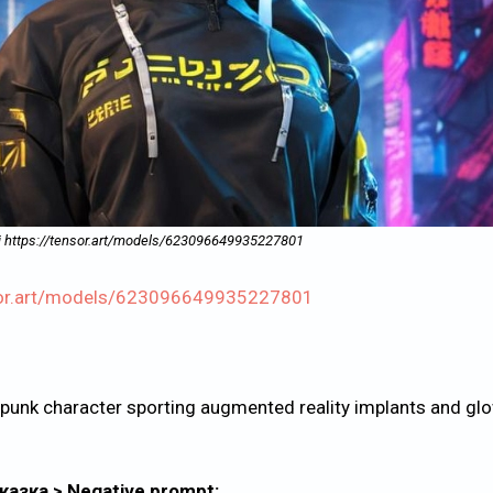
Ai https://tensor.art/models/623096649935227801
nsor.art/models/623096649935227801
rpunk character sporting augmented reality implants and gl
азка > Negative prompt: