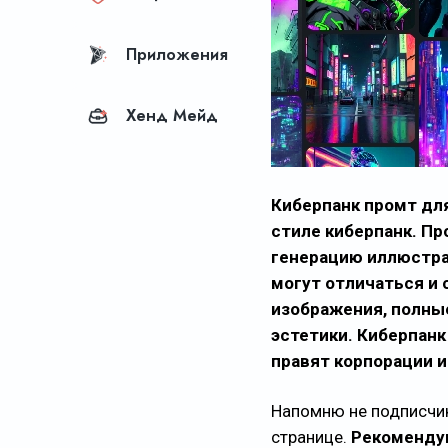
Приложения
Хенд Мейд
Киберпанк промт для
стиле киберпанк. Пр
генерацию иллюстрац
могут отличаться и
изображения, полны
эстетики. Киберпан
правят корпорации и
Напомню не подписчик
странице.
Рекомендую