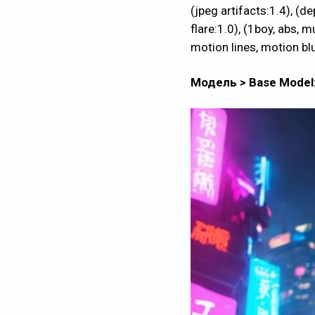
(jpeg artifacts:1.4), (de
flare:1.0), (1boy, abs,
motion lines, motion blur
Модель > Base Model