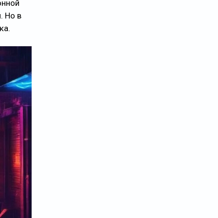
онной
. Но в
ка.