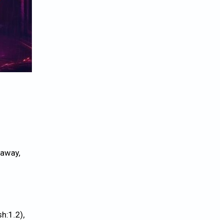
 away,
sh:1.2),