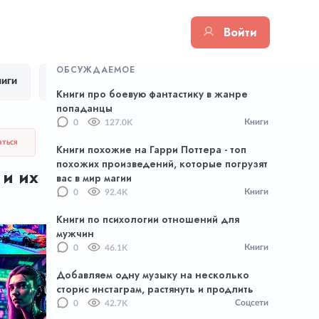
Войти
ОБСУЖДАЕМОЕ
иги
Цитаты
Тик Ток
Приложения
Книги про боевую фантастику в жанре
попаданцы
Книги
0
127.0K
аться
Книги похожие на Гарри Поттера - топ
похожих произведений, которые погрузят
 и их
вас в мир магии
Книги
0
92.4K
Книги по психологии отношений для
мужчин
Книги
0
46.1K
Добавляем одну музыку на несколько
сторис инстаграм, растянуть и продлить
Соцсети
0
42.7K