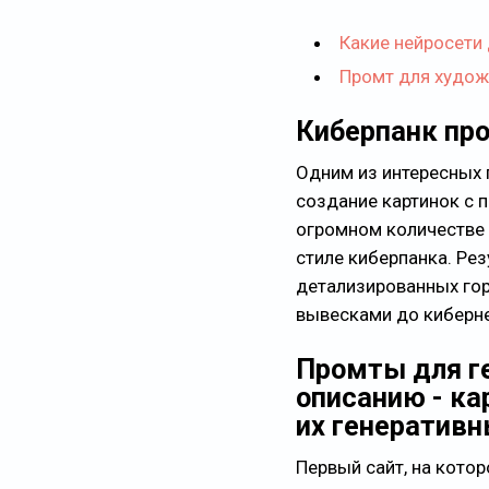
Какие нейросети
Промт для худож
Киберпанк пр
Одним из интересных 
создание картинок с 
огромном количестве 
стиле киберпанка. Ре
детализированных го
вывесками до киберне
Промты для г
описанию - ка
их генератив
Первый сайт, на котор