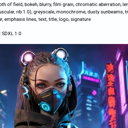
pth of field, bokeh, blurry, film grain, chromatic aberration, le
 muscular, rib:1.0), greyscale, monochrome, dusty sunbeams, t
, emphasis lines, text, title, logo, signature
:
SDXL 1.0