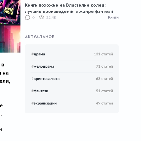
Книги похожие на Властелин колец:
лучшие произведения в жанре фэнтези
Книги
0
22.4K
АКТУАЛЬНОЕ
#
драма
131 статей
 в
#
мелодрама
71 статей
 на
#
криптовалюта
63 статей
ели,
#
фэнтези
51 статей
#
экранизации
49 статей
е
.
й