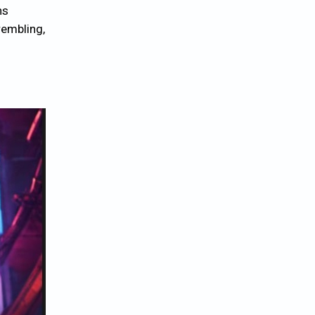
ns
rembling,