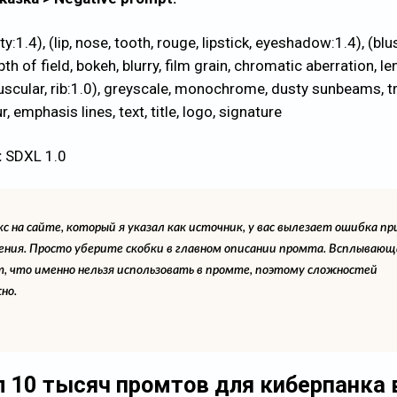
ty:1.4), (lip, nose, tooth, rouge, lipstick, eyeshadow:1.4), (blu
pth of field, bokeh, blurry, film grain, chromatic aberration, le
 muscular, rib:1.0), greyscale, monochrome, dusty sunbeams, t
, emphasis lines, text, title, logo, signature
:
SDXL 1.0
с на сайте, который я указал как источник, у вас вылезает ошибка пр
ения. Просто уберите скобки в главном описании промта. Всплывающ
т, что именно нельзя использовать в промте, поэтому сложностей
но.
 10 тысяч промтов для киберпанка 