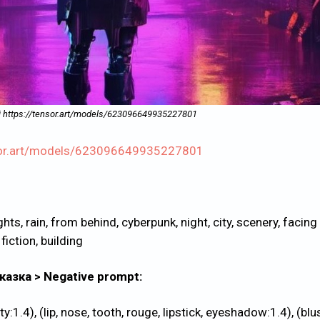
Ai https://tensor.art/models/623096649935227801
nsor.art/models/623096649935227801
ghts, rain, from behind, cyberpunk, night, city, scenery, facing
fiction, building
азка > Negative prompt:
ty:1.4), (lip, nose, tooth, rouge, lipstick, eyeshadow:1.4), (blu