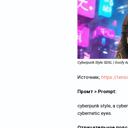
Cyberpunk Style SDXL | Goofy 
Источник;
https://te
Промт > Prompt:
cyberpunk style, a cybe
cybernetic eyes.
Отрицательное подск