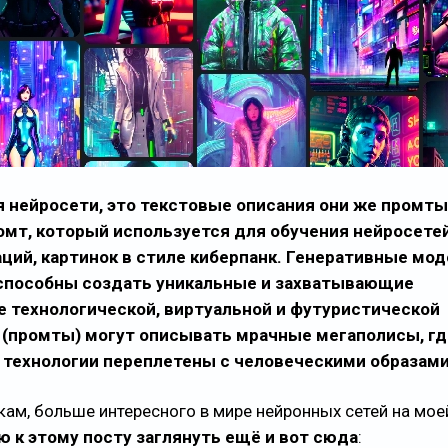
 нейросети, это текстовые описания они же промты
омт, который используется для обучения нейросетей
ий, картинок в стиле киберпанк. Генеративные мод
 способны создать уникальные и захватывающие
е технологической, виртуальной и футуристической
к (промты) могут описывать мрачные мегаполисы, гд
 технологии переплетены с человеческими образами
ам, больше интересного в мире нейронных сетей на мое
 к этому посту заглянуть ещё и вот сюда
: