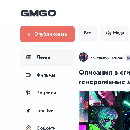
Опубликовать
Все
Мода
Лента
Константин Плисов
Описания в ст
Фильмы
генеративные 
Рецепты
Тик Ток
Соцсети