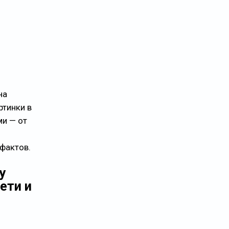
на
ртинки в
ми — от
ефактов.
у
ети и