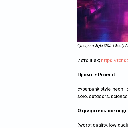
Cyberpunk Style SDXL | Goofy 
Источник;
https://te
Промт > Prompt:
cyberpunk style, neon li
solo, outdoors, science 
Отрицательное подск
(worst quality, low quali