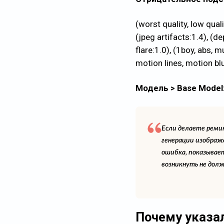
(worst quality, low quali
(jpeg artifacts:1.4), (de
flare:1.0), (1boy, abs,
motion lines, motion blur
Модель > Base Model
Если делаете ремик
генерации изображ
ошибка, показывае
возникнуть не долж
Почему указал