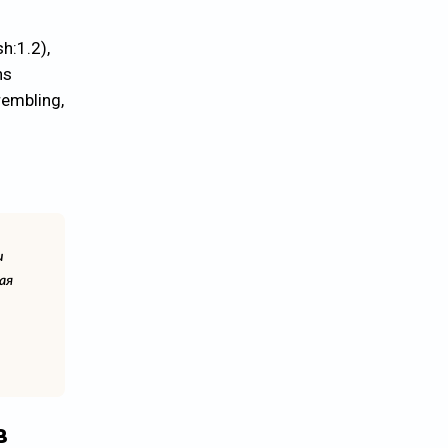
sh:1.2),
ns
rembling,
и
ая
в