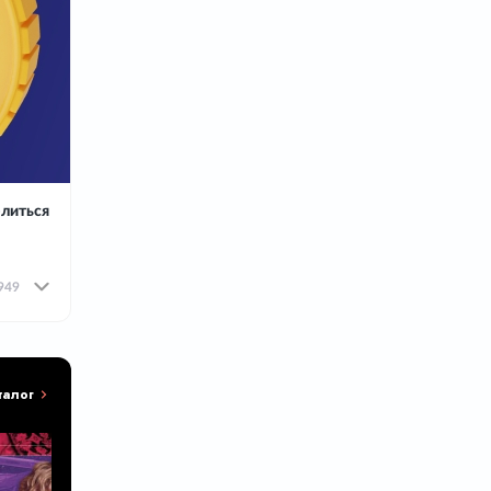
литься
949
талог