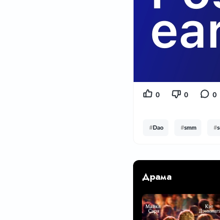
0
0
0
#
Dao
#
smm
#
s
Драма