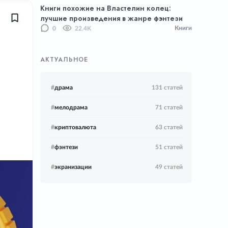
Книги похожие на Властелин колец:
лучшие произведения в жанре фэнтези
Книги
0
22.4K
АКТУАЛЬНОЕ
#
драма
131 статей
#
мелодрама
71 статей
#
криптовалюта
63 статей
#
фэнтези
51 статей
#
экранизации
49 статей