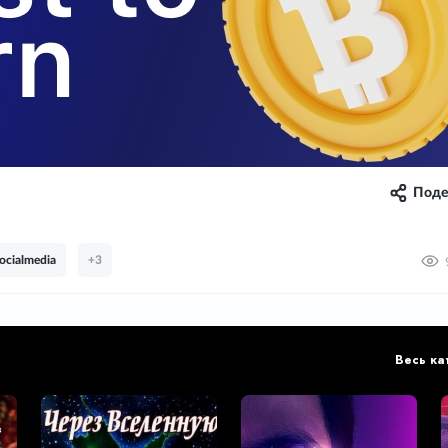
Поде
ocialmedia
+3
Весь ка