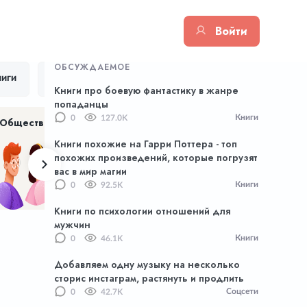
Войти
ОБСУЖДАЕМОЕ
иги
Цитаты
Тик Ток
Приложения
Книги про боевую фантастику в жанре
попаданцы
Книги
0
127.0K
Общество
Хенд Мейд
NFT
Книги похожие на Гарри Поттера - топ
похожих произведений, которые погрузят
вас в мир магии
Книги
0
92.5K
Книги по психологии отношений для
мужчин
Книги
0
46.1K
Добавляем одну музыку на несколько
сторис инстаграм, растянуть и продлить
Соцсети
0
42.7K