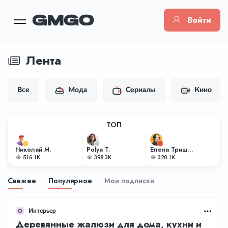
Войти
Лента
Все
Мода
Сериалы
Кино
ТОП
Николай М.
Polya T.
Елена Тришкина
516.1K
398.3K
320.1K
Свежее
Популярное
Мои подписки
Интерьер
Деревянные жалюзи для дома, кухни и