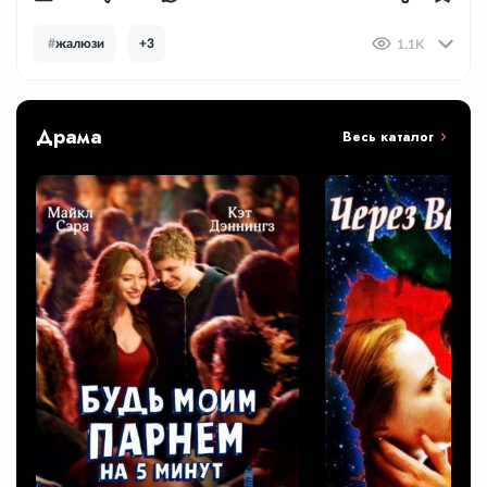
#
жалюзи
+3
1.1K
Драма
Весь каталог