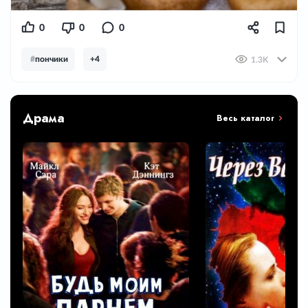
0
0
0
#
пончики
+4
1.3K
Драма
Весь каталог