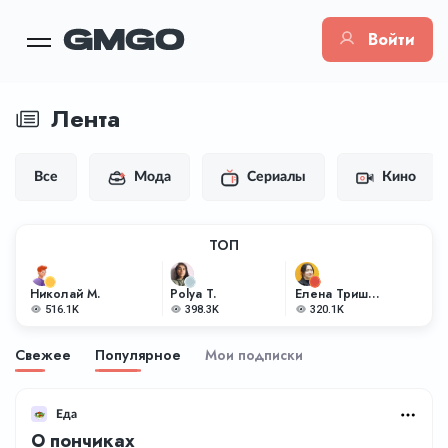
Войти
Лента
Все
Мода
Сериалы
Кино
ТОП
Николай М.
Polya T.
Елена Тришкина
516.1K
398.3K
320.1K
Свежее
Популярное
Мои подписки
Еда
О пончиках