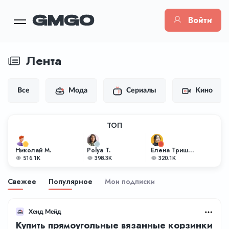
Войти
Лента
Все
Мода
Сериалы
Кино
ТОП
Николай М.
Polya T.
Елена Тришкина
516.1K
398.3K
320.1K
Свежее
Популярное
Мои подписки
Хенд Мейд
Купить прямоугольные вязанные корзинки