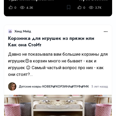
0
4.3K
0
3.7K
Хенд Мейд
Корзинка для игрушек из пряжи или
Как она СтоИт
Давно не показывала вам большие корзины для
игрушек😍а корзин много не бывает - как и
игрушек 😉 Самый частый вопрос про них - как
они стоят?...
Детские ковры КОВЕР🌿КОРЗИНА🌿ПУФ🌿МК
5 лет назад