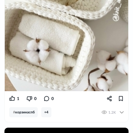
1
0
0
#
корзинаспб
+4
1.2K