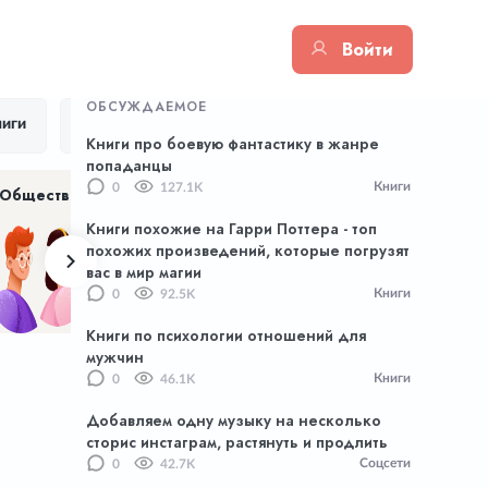
Войти
ОБСУЖДАЕМОЕ
иги
Цитаты
Тик Ток
Приложения
Книги про боевую фантастику в жанре
попаданцы
Книги
0
127.1K
Общество
Хенд Мейд
NFT
Книги похожие на Гарри Поттера - топ
похожих произведений, которые погрузят
вас в мир магии
Книги
0
92.5K
Книги по психологии отношений для
мужчин
Книги
0
46.1K
Добавляем одну музыку на несколько
сторис инстаграм, растянуть и продлить
Соцсети
0
42.7K