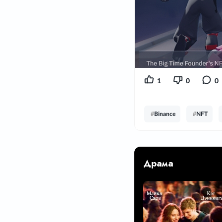
1
0
0
#
Binance
#
NFT
Драма