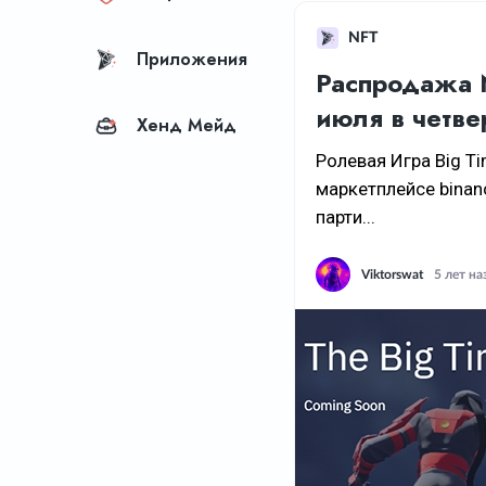
NFT
Приложения
Распродажа N
июля в четве
Хенд Мейд
Ролевая Игра Big Ti
маркетплейсе binan
парти...
Viktorswat
5 лет на