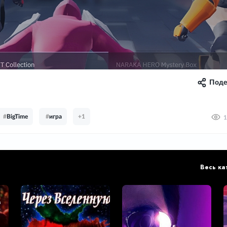
Поде
#
BigTime
#
игра
+1
1
Весь ка