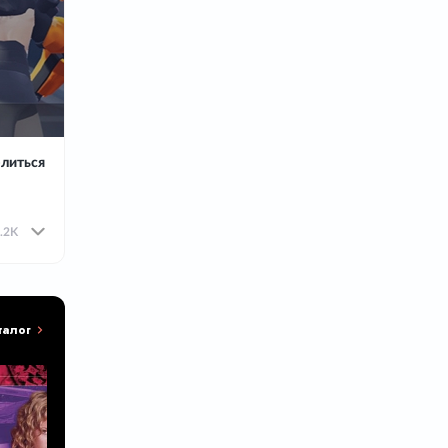
литься
.2K
талог