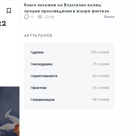
Книги похожие на Властелин колец:
лучшие произведения в жанре фэнтези
Книги
0
22.4K
22
АКТУАЛЬНОЕ
#
драма
131 статей
#
мелодрама
71 статей
#
криптовалюта
63 статей
#
фэнтези
51 статей
#
экранизации
49 статей