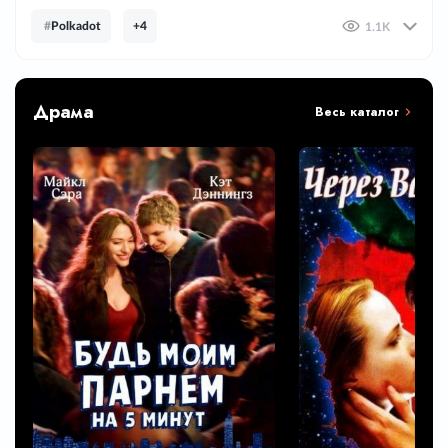
#
Polkadot
+4
1.1K
Драма
Весь каталог