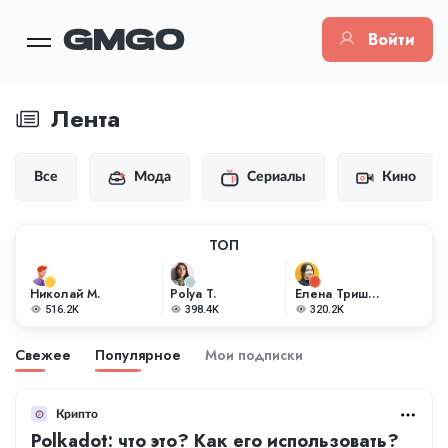
Войти
Лента
Все
Мода
Сериалы
Кино
ТОП
Николай М.
Polya T.
Елена Тришкина
516.2K
398.4K
320.2K
Свежее
Популярное
Мои подписки
Крипто
Polkadot: что это? Как его использовать?