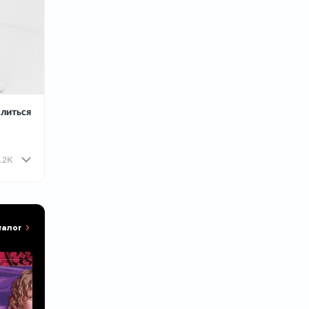
литься
.2K
талог