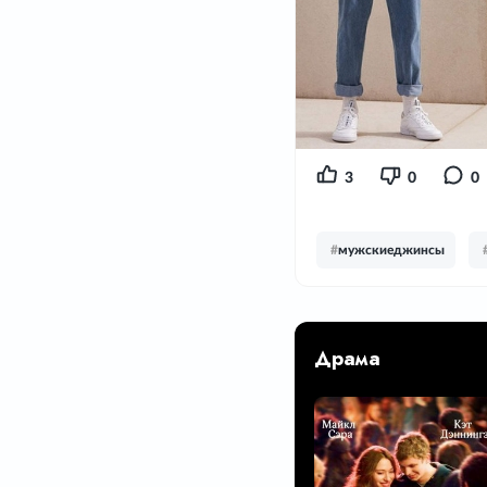
3
0
0
#
мужскиеджинсы
Драма