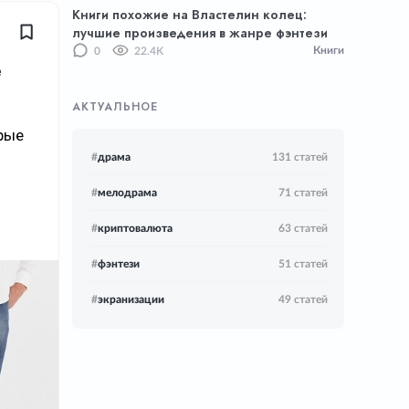
Книги похожие на Властелин колец:
лучшие произведения в жанре фэнтези
Книги
0
22.4K
е
АКТУАЛЬНОЕ
рые
#
драма
131 статей
#
мелодрама
71 статей
#
криптовалюта
63 статей
#
фэнтези
51 статей
#
экранизации
49 статей