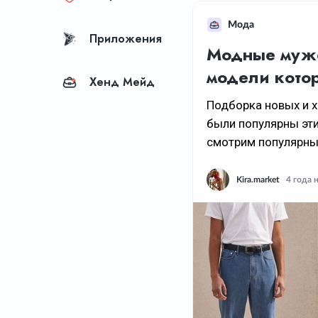
Мода
Приложения
Модные мужс
модели котор
Хенд Мейд
Подборка новых и 
были популярны эти
смотрим популярные
Kira.market
4 года 