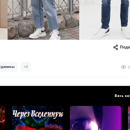
Поде
#
джинсы
+2
2
Весь ка