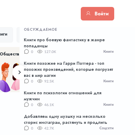
Войти
ОБСУЖДАЕМОЕ
иги
Цитаты
Тик Ток
Приложения
Книги про боевую фантастику в жанре
попаданцы
Книги
0
127.0K
Общество
Хенд Мейд
NFT
Книги похожие на Гарри Поттера - топ
похожих произведений, которые погрузят
вас в мир магии
Книги
0
92.5K
Книги по психологии отношений для
мужчин
Книги
0
46.1K
Добавляем одну музыку на несколько
сторис инстаграм, растянуть и продлить
Соцсети
0
42.7K