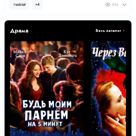
#
solcial
+4
955
Драма
Весь каталог