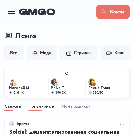
Войти
Лента
Все
Мода
Сериалы
Кино
ТОП
Николай М.
Polya T.
Елена Тришкина
516.4K
398.7K
320.5K
Свежее
Популярное
Мои подписки
Крипто
Solcial: децентрализованная социальная