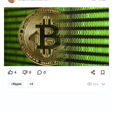
4
0
0
#
Ripple
+4
896