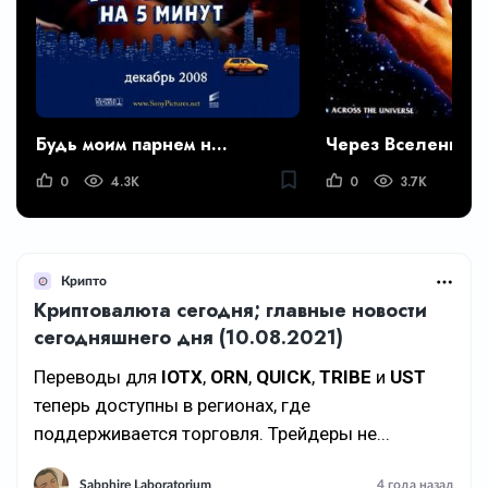
Будь моим парнем на пять минут
Через Вселенную
0
4.3K
0
3.7K
Крипто
Криптовалюта сегодня; главные новости
сегодняшнего дня (10.08.2021)
Переводы для
IOTX
,
ORN
,
QUICK
,
TRIBE
и
UST
теперь доступны в регионах, где
поддерживается торговля. Трейдеры не...
Sabphire Laboratorium
4 года назад