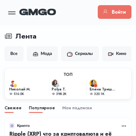
Войти
Лента
Все
Мода
Сериалы
Кино
ТОП
Николай М.
Polya T.
Елена Тришкина
516.0K
398.2K
320.1K
Свежее
Популярное
Мои подписки
Крипто
Ripple (XRP) что за криптовалюта и её