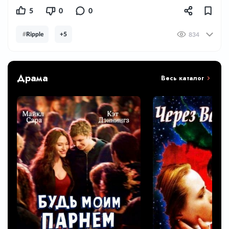
5
0
0
#
Ripple
+5
834
Драма
Весь каталог