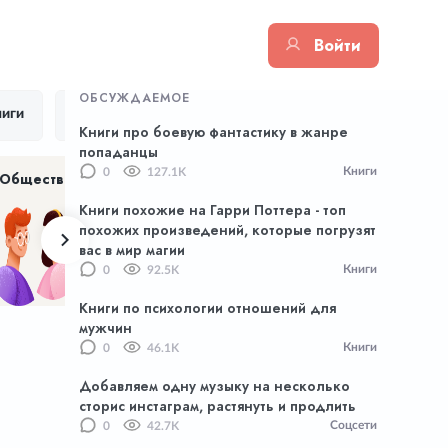
Войти
ОБСУЖДАЕМОЕ
иги
Цитаты
Тик Ток
Приложения
Книги про боевую фантастику в жанре
попаданцы
Книги
0
127.1K
Общество
Хенд Мейд
NFT
Книги похожие на Гарри Поттера - топ
похожих произведений, которые погрузят
вас в мир магии
Книги
0
92.5K
Книги по психологии отношений для
мужчин
Книги
0
46.1K
Добавляем одну музыку на несколько
сторис инстаграм, растянуть и продлить
Соцсети
0
42.7K