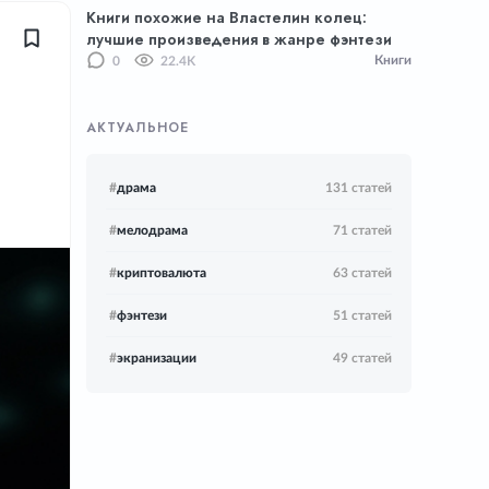
Книги похожие на Властелин колец:
лучшие произведения в жанре фэнтези
Книги
0
22.4K
АКТУАЛЬНОЕ
#
драма
131 статей
#
мелодрама
71 статей
#
криптовалюта
63 статей
#
фэнтези
51 статей
#
экранизации
49 статей