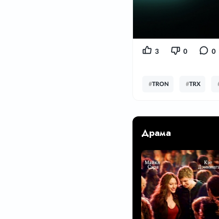
3
0
0
#
TRON
#
TRX
Драма