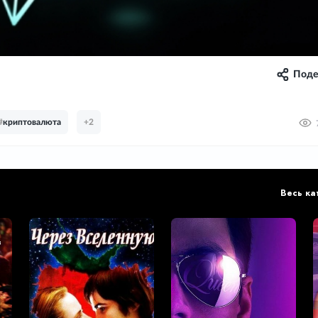
Поде
#
криптовалюта
+2
Весь ка