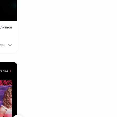
литься
794
талог