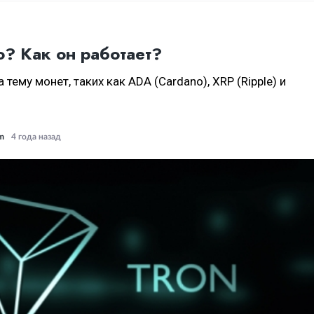
о? Как он работает?
 тему монет, таких как ADA (Cardano), XRP (Ripple) и
um
4 года назад