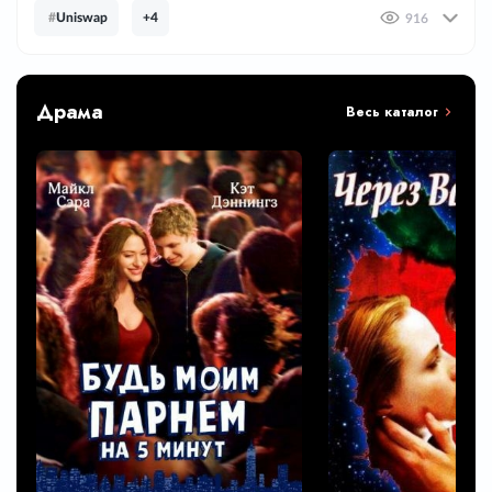
#
Uniswap
+4
916
Драма
Весь каталог