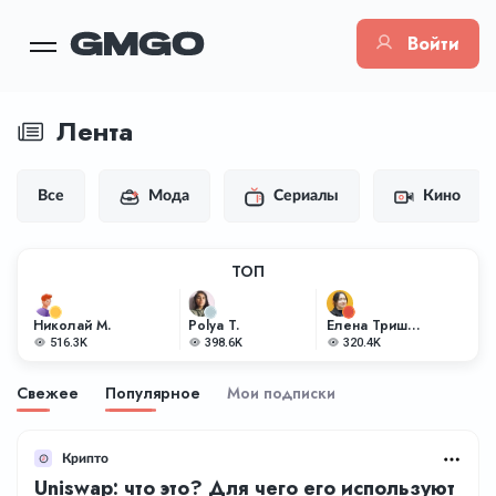
Войти
Лента
Все
Мода
Сериалы
Кино
ТОП
Николай М.
Polya T.
Елена Тришкина
516.3K
398.6K
320.4K
Свежее
Популярное
Мои подписки
Крипто
Uniswap: что это? Для чего его используют