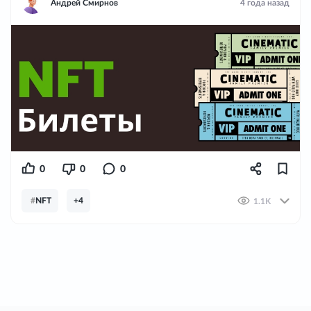
Андрей Смирнов
4 года назад
0
0
0
#
NFT
+4
1.1K