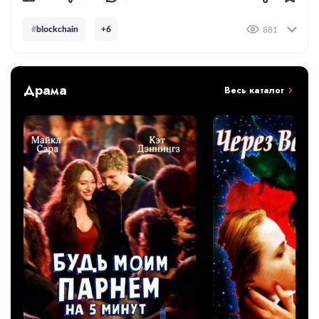
#
blockchain
+6
881
Драма
Весь каталог