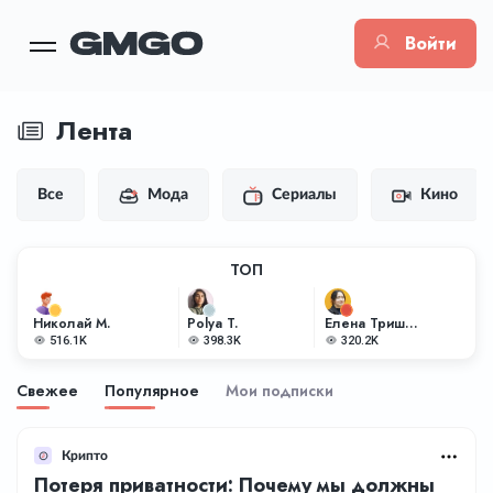
Войти
Лента
Все
Мода
Сериалы
Кино
ТОП
Николай М.
Polya T.
Елена Тришкина
516.1K
398.3K
320.2K
Свежее
Популярное
Мои подписки
Крипто
Потеря приватности: Почему мы должны