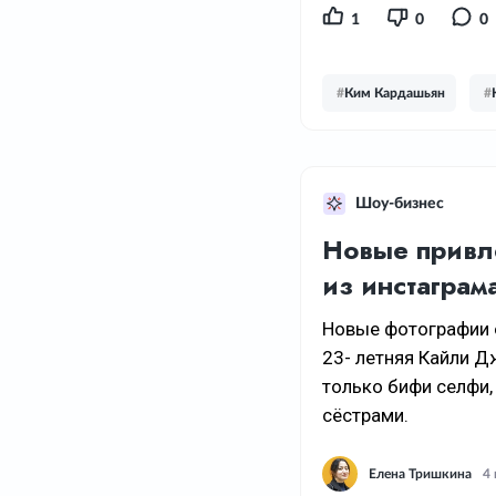
1
0
0
#
Ким Кардашьян
#
Шоу-бизнес
Новые привл
из инстаграм
Новые фотографии о
23- летняя Кайли Д
только бифи селфи,
сёстрами.
Елена Тришкина
4 