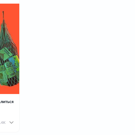
литься
.4K