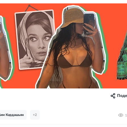
Поде
им Кардашьян
+2
1