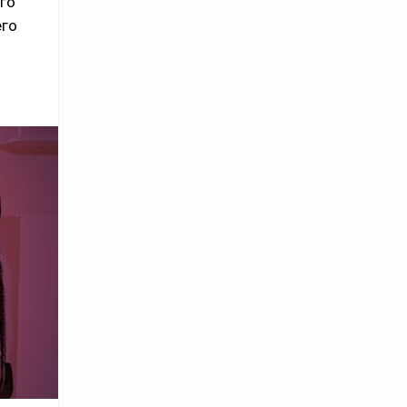
го
его