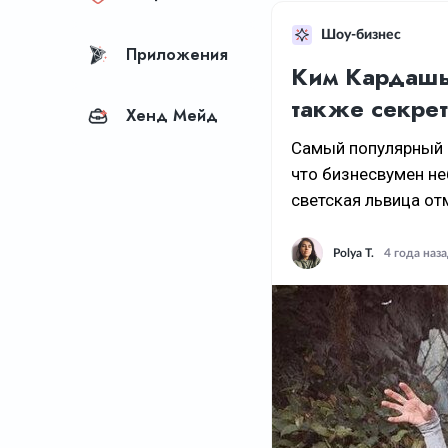
Шоу-бизнес
Приложения
Ким Кардашь
также секре
Хенд Мейд
Самый популярный в
что бизнесвумен не
светская львица от
Polya T.
4 года наз