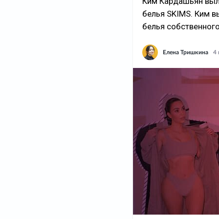
Ким Кардашьян выл
белья SKIMS. Ким в
белья собственного
Елена Тришкина
4 