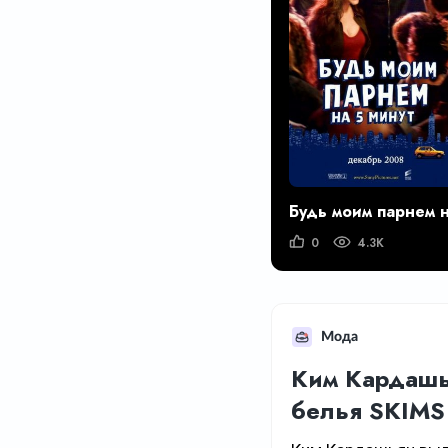
0
4.3K
Мода
Ким Кардашь
белья SKIMS 