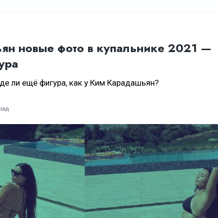
ян новые фото в купальнике 2021 —
ура
нде ли ещё фигура, как у Ким Карадашьян?
азад