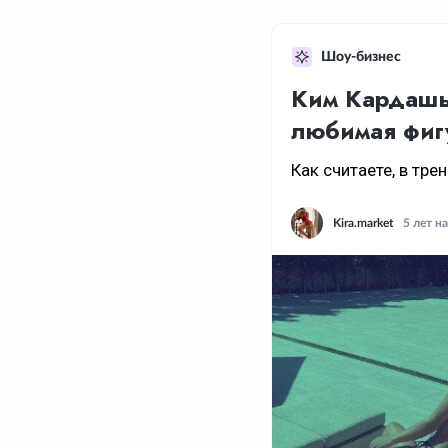
Шоу-бизнес
Ким Кардашь
любимая фиг
Как считаете, в тре
Kira.market
5 лет н