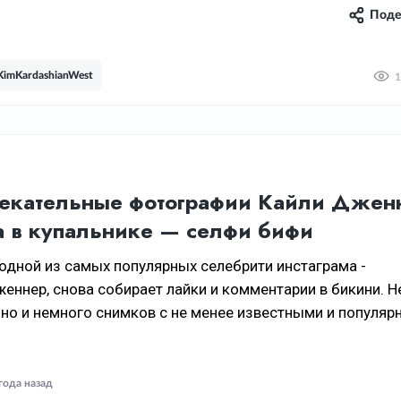
Поде
KimKardashianWest
1
екательные фотографии Кайли Джен
а в купальнике — селфи бифи
дной из самых популярных селебрити инстаграма -
женнер, снова собирает лайки и комментарии в бикини. Н
 но и немного снимков с не менее известными и популя
года назад