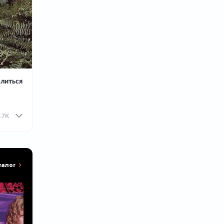
литься
.7K
талог