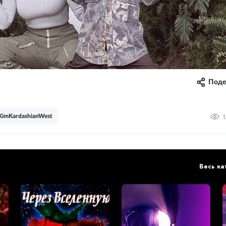
Поде
KimKardashianWest
1
Весь ка