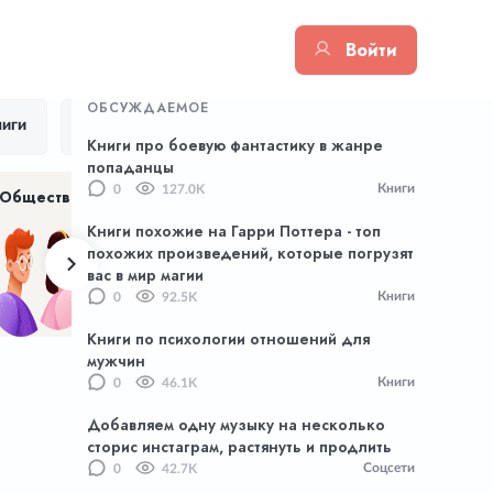
Войти
ОБСУЖДАЕМОЕ
иги
Цитаты
Тик Ток
Приложения
Книги про боевую фантастику в жанре
попаданцы
Книги
0
127.0K
Общество
Хенд Мейд
NFT
Книги похожие на Гарри Поттера - топ
похожих произведений, которые погрузят
вас в мир магии
Книги
0
92.5K
Книги по психологии отношений для
мужчин
Книги
0
46.1K
Добавляем одну музыку на несколько
сторис инстаграм, растянуть и продлить
Соцсети
0
42.7K