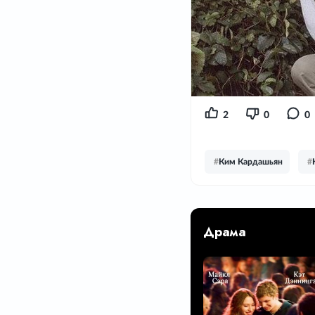
2
0
0
#
Ким Кардашьян
#
Драма