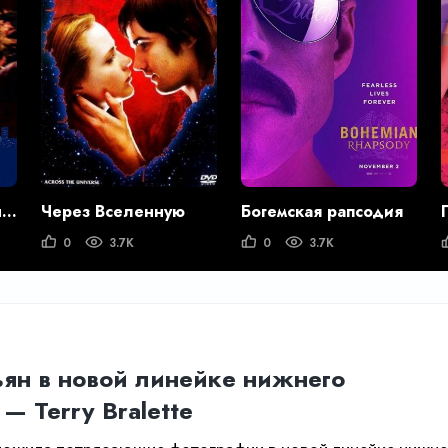
Будь моим парнем на пять минут
Через Вселенную
Богемская рапсодия
0
3.7K
0
3.7K
ян в новой линейке нижнего
— Terry Bralette