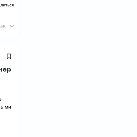
литься
.6K
нер
е
рными