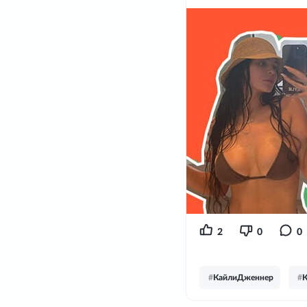
2
0
0
#
КайлиДженнер
#
К