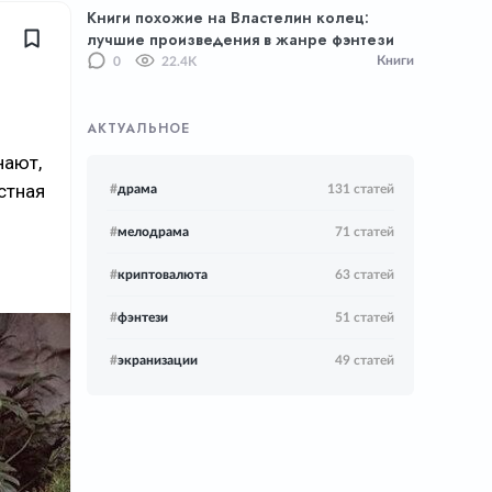
Книги похожие на Властелин колец:
лучшие произведения в жанре фэнтези
Книги
0
22.4K
АКТУАЛЬНОЕ
нают,
стная
#
драма
131 статей
#
мелодрама
71 статей
#
криптовалюта
63 статей
#
фэнтези
51 статей
#
экранизации
49 статей