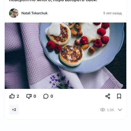
Natali Tokarchuk
5 лет назад
2
0
0
+2
1.0K