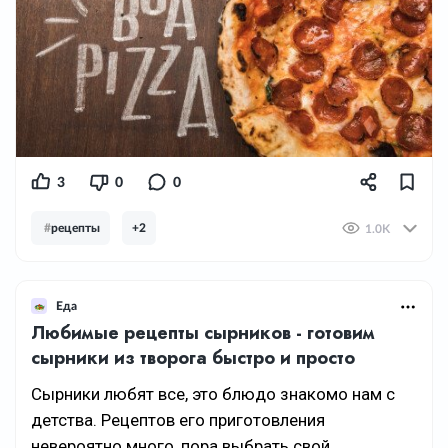
3
0
0
#
рецепты
+2
1.0K
Еда
Любимые рецепты сырников - готовим
сырники из творога быстро и просто
Сырники любят все, это блюдо знакомо нам с
детства. Рецептов его приготовления
невероятно много, пора выбрать свой.