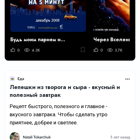
Будь моим парнем на пять минут
Через Вселенную
0
4.3K
0
3.7K
Еда
Лепешки из творога и сыра - вкусный и
полезный завтрак
Рецепт быстрого, полезного и главное -
вкусного завтрака. Чтобы сделать утро
приятнее, добрее и светлее.
Natali Tokarchuk
5 лет назад