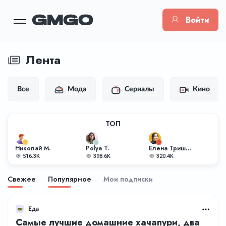
Войти
Лента
Все
Мода
Сериалы
Кино
ТОП
Николай М.
Polya T.
Елена Тришкина
516.3K
398.6K
320.4K
Свежее
Популярное
Мои подписки
Еда
Самые лучшие домашние хачапури, два