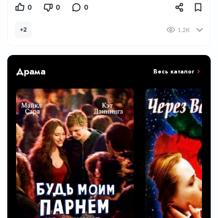
0
0
0
+2
1.2K
Драма
Весь каталог