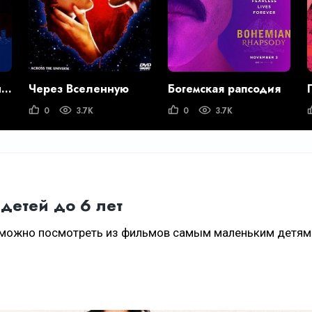
Будь моим парнем на пять минут
Через Вселенную
Богемская рапсодия
0
3.7K
0
3.7K
детей до 6 лет
 можно посмотреть из фильмов самым маленьким детям