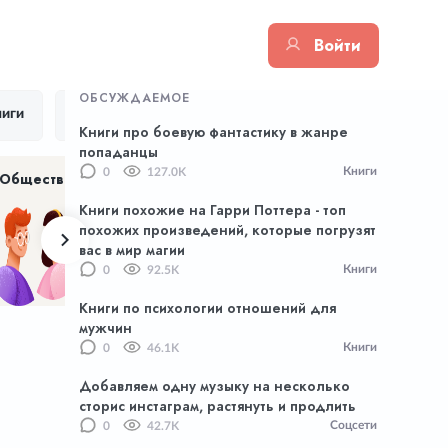
Войти
ОБСУЖДАЕМОЕ
иги
Цитаты
Тик Ток
Приложения
Книги про боевую фантастику в жанре
попаданцы
Книги
0
127.0K
Общество
Хенд Мейд
NFT
Книги похожие на Гарри Поттера - топ
похожих произведений, которые погрузят
вас в мир магии
Книги
0
92.5K
Книги по психологии отношений для
мужчин
Книги
0
46.1K
Добавляем одну музыку на несколько
сторис инстаграм, растянуть и продлить
Соцсети
0
42.7K