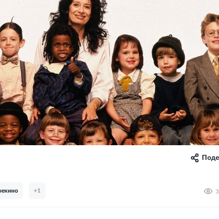
Поде
оекино
+1
3