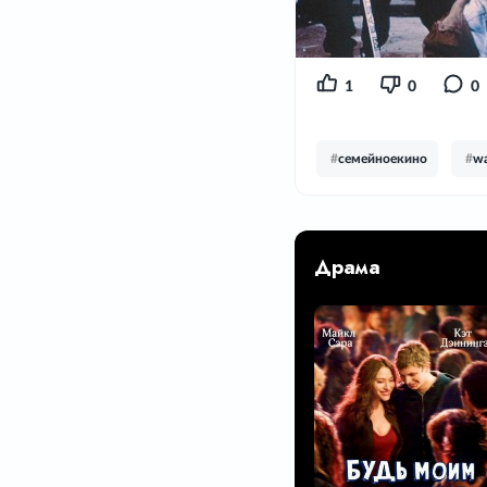
1
0
0
#
семейноекино
#
wa
Драма