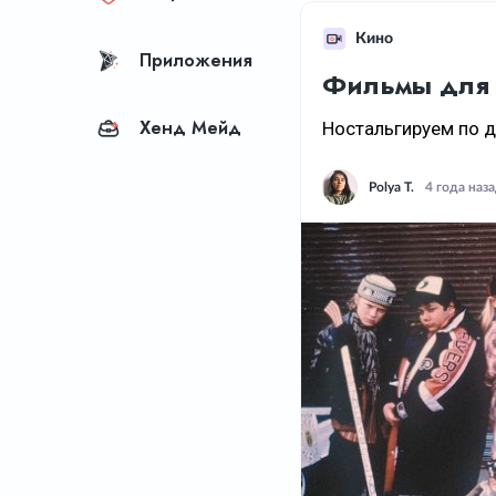
Кино
Приложения
Фильмы для 
Хенд Мейд
Ностальгируем по д
Polya T.
4 года наз