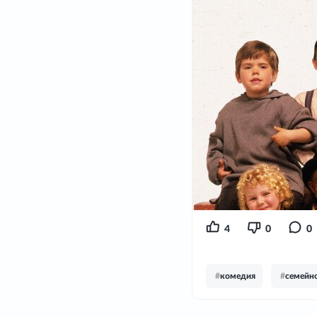
4
0
0
#
комедия
#
семейн