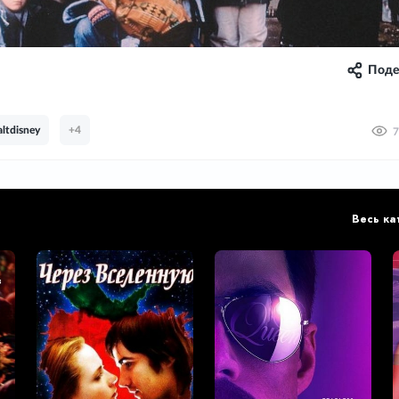
Поде
ltdisney
+4
7
Весь ка