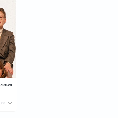
литься
.9K