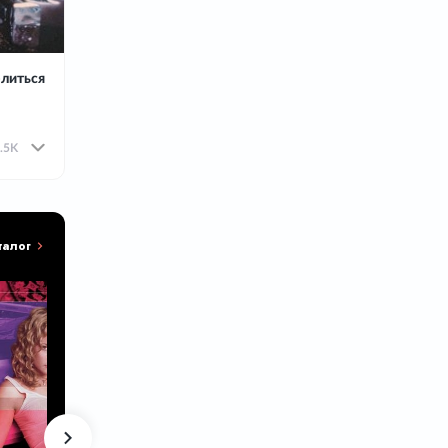
литься
.5K
талог