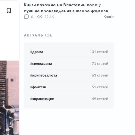
Книги похожие на Властелин колец:
лучшие произведения в жанре фэнтези
Книги
0
22.4K
АКТУАЛЬНОЕ
#
драма
131 статей
#
мелодрама
71 статей
#
криптовалюта
63 статей
#
фэнтези
51 статей
#
экранизации
49 статей