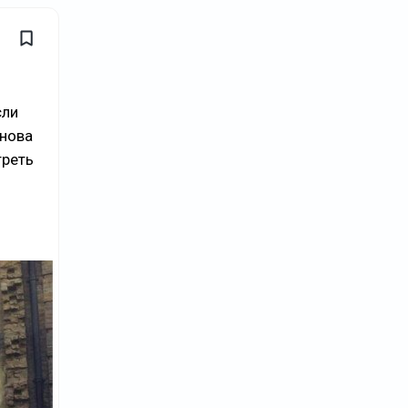
сли
снова
треть