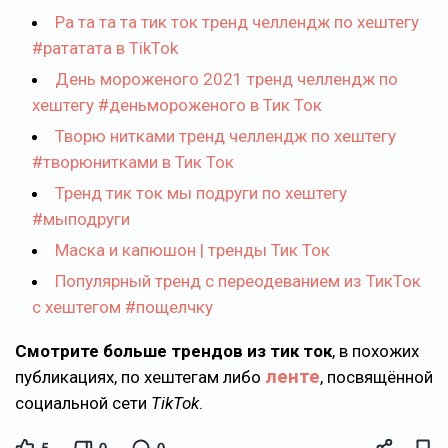
Ра та та та тик ток тренд челлендж по хештегу
#рататата в TikTok
День мороженого 2021 тренд челлендж по
хештегу #деньмороженого в Тик Ток
Творю нитками тренд челлендж по хештегу
#творюнитками в Тик Ток
Тренд тик ток мы подруги по хештегу
#мыподруги
Маска и капюшон | тренды Тик Ток
Популярный тренд с переодеванием из ТикТок
с хештегом #пощелчку
Смотрите больше трендов из тик ток
, в похожих
ленте
публикациях, по хештегам либо
, посвящённой
социальной сети
TikTok
.