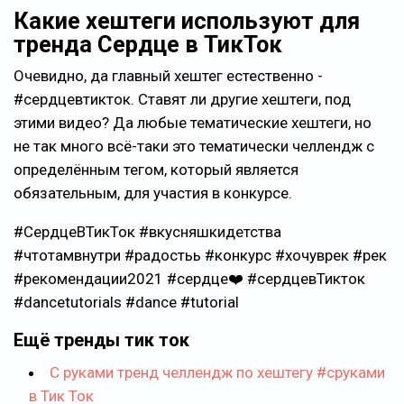
Какие хештеги используют для
тренда Сердце в ТикТок
Очевидно, да главный хештег естественно -
#сердцевтикток. Ставят ли другие хештеги, под
этими видео? Да любые тематические хештеги, но
не так много всё-таки это тематически челлендж с
определённым тегом, который является
обязательным, для участия в конкурсе.
#СердцеВТикТок #вкусняшкидетства
#чтотамвнутри #радостьь #конкурс #хочуврек #рек
#рекомендации2021 #сердце❤️ #сердцевТикток
#dancetutorials #dance #tutorial
Ещё тренды тик ток
С руками тренд челлендж по хештегу #сруками
в Тик Ток