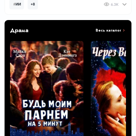
#
ИИ
+8
6.3K
Драма
Весь каталог