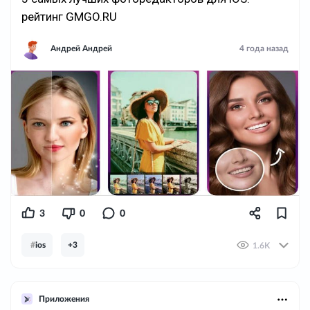
рейтинг GMGO.RU
Андрей Андрей
4 года назад
3
0
0
#
ios
+3
1.6K
Приложения