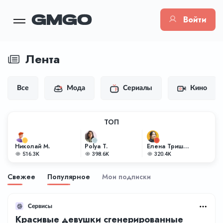
Войти
Лента
Все
Мода
Сериалы
Кино
ТОП
Николай М.
Polya T.
Елена Тришкина
516.3K
398.6K
320.4K
Свежее
Популярное
Мои подписки
Сервисы
Красивые девушки сгенерированные