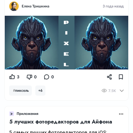
Елена Тришкина
3 года назад
3
0
0
#
пиксель
+6
7.5K
Приложения
5 лучших фоторедакторов для Айфона
5 самых лучших фоторедакторов для iOS: