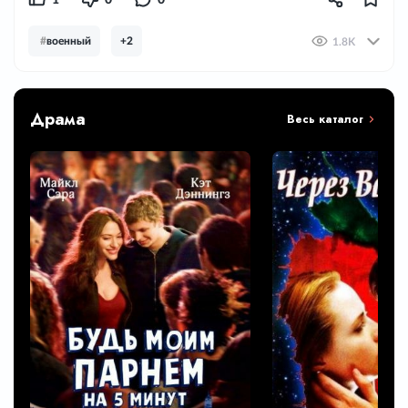
1
0
0
#
военный
+2
1.8K
Драма
Весь каталог