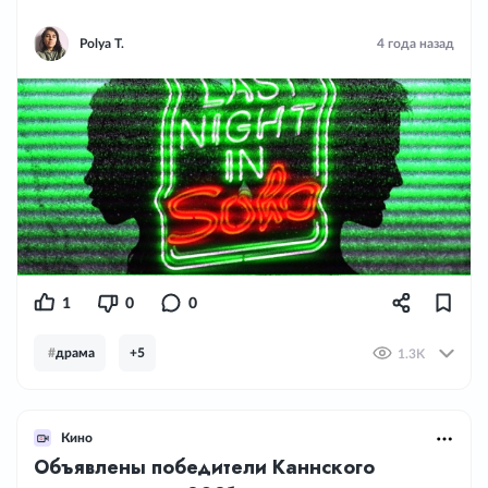
Polya T.
4 года назад
1
0
0
#
драма
+5
1.3K
Кино
Объявлены победители Каннского