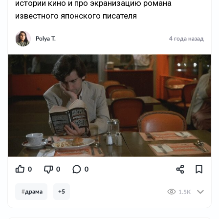
истории кино и про экранизацию романа
известного японского писателя
Polya T.
4 года назад
0
0
0
#
драма
+5
1.5K