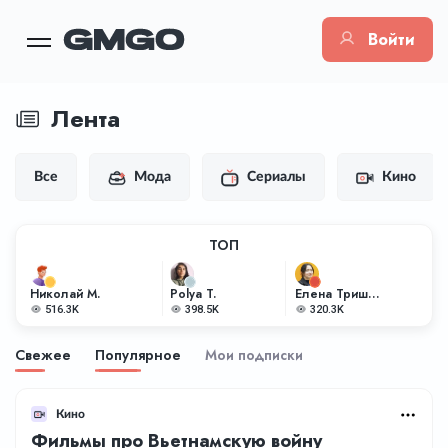
Войти
Лента
Все
Мода
Сериалы
Кино
ТОП
Николай М.
Polya T.
Елена Тришкина
516.3K
398.5K
320.3K
Свежее
Популярное
Мои подписки
Кино
Фильмы про Вьетнамскую войну