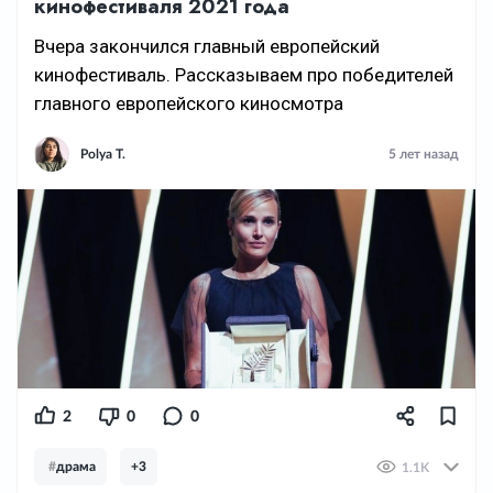
кинофестиваля 2021 года
Вчера закончился главный европейский
кинофестиваль. Рассказываем про победителей
главного европейского киносмотра
Polya T.
5 лет назад
2
0
0
#
драма
+3
1.1K