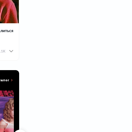
литься
.1K
талог