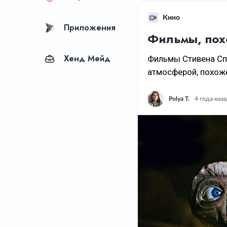
Кино
Приложения
Фильмы, пох
Хенд Мейд
Фильмы Стивена Сп
атмосферой, похоже
Polya T.
4 года наз