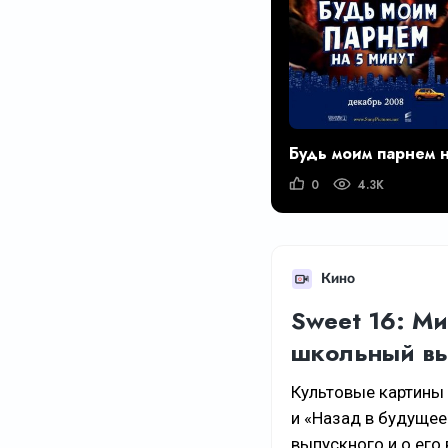
0
4.3K
Кино
Sweet 16: М
школьный в
Культовые картины
и «Назад в будуще
выпускного и о его