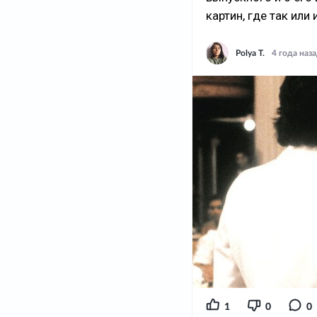
картин, где так ил
Polya T.
4 года наз
1
0
0