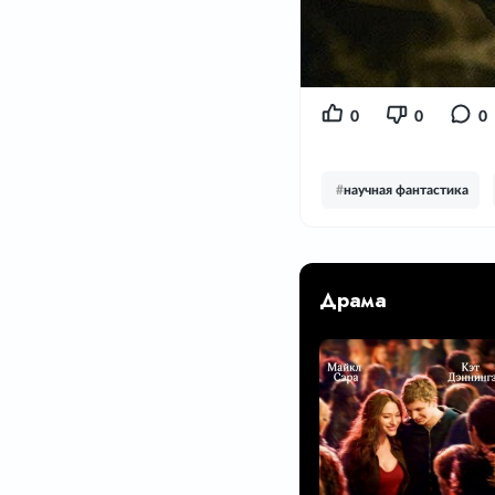
0
0
0
#
научная фантастика
Драма