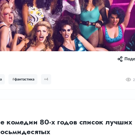
Поде
а
#
фантастика
+4
2
е комедии 80-х годов список лучших
восьмидесятых