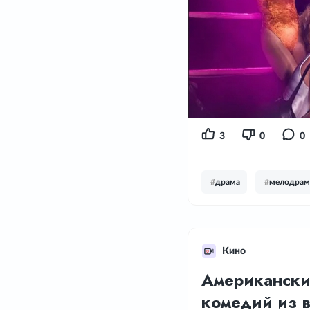
3
0
0
#
драма
#
мелодрам
Кино
Американски
комедий из 