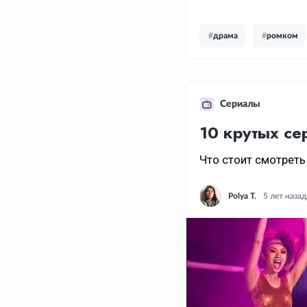
#
драма
#
ромком
Сериалы
10 крутых се
Что стоит смотреть
Polya T.
5 лет назад