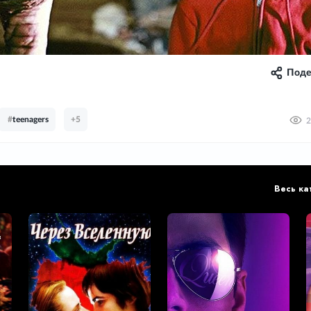
Поде
#
teenagers
+5
2
Весь ка