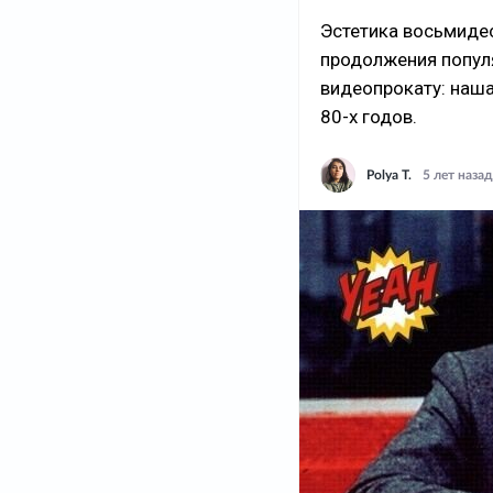
Эстетика восьмидес
продолжения попул
видеопрокату: наш
80-х годов.
Polya T.
5 лет назад