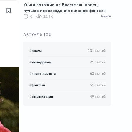
Книги похожие на Властелин колец:
лучшие произведения в жанре фэнтези
Книги
0
22.4K
АКТУАЛЬНОЕ
#
драма
131 статей
#
мелодрама
71 статей
#
криптовалюта
63 статей
#
фэнтези
51 статей
#
экранизации
49 статей