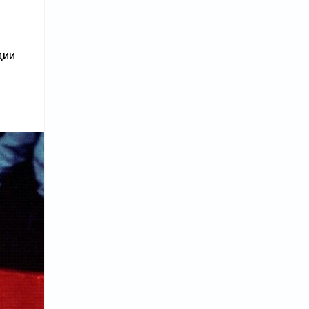
о
дии