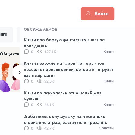
Войти
ОБСУЖДАЕМОЕ
иги
Цитаты
Тик Ток
Приложения
Книги про боевую фантастику в жанре
попаданцы
Книги
0
127.1K
Общество
Хенд Мейд
NFT
Книги похожие на Гарри Поттера - топ
похожих произведений, которые погрузят
вас в мир магии
Книги
0
92.5K
Книги по психологии отношений для
мужчин
Книги
0
46.1K
Добавляем одну музыку на несколько
сторис инстаграм, растянуть и продлить
Соцсети
0
42.7K