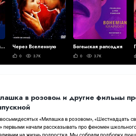
Будь моим парнем на пять минут
Через Вселенную
Богемская рапсодия
0
3.7K
0
3.7K
илашка в розовом и другие фильмы пр
ыпускной
 восьмидесятых «Милашка в розовом», «Шестнадцать св
е» первыми начали рассказывать про феномен школьног
 влиянии на жизнь подростка. Мы собрали подборку луч