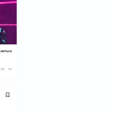
литься
.0K